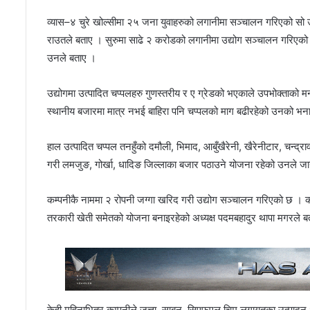
व्यास–४ चुरे खोल्सीमा २५ जना युवाहरुको लगानीमा सञ्चालन गरिएको सो 
राउतले बताए । सुरुमा साढे २ करोडको लगानीमा उद्योग सञ्चालन गरिएको र नि
उनले बताए ।
उद्योगमा उत्पादित चप्पलहरु गुणस्तरीय र ए ग्रेडको भएकाले उपभोक्ताको म
स्थानीय बजारमा मात्र नभई बाहिरा पनि चप्पलको माग बढीरहेको उनको भ
हाल उत्पादित चप्पल तनहुँको दमौली, भिमाद, आबुँखैरेनी, खैरेनीटार, चन्द्र
गरी लमजुङ, गोर्खा, धादिङ जिल्लाका बजार पठाउने योजना रहेको उनले ज
कम्पनीकै नाममा २ रोपनी जग्गा खरिद गरी उद्योग सञ्चालन गरिएको छ ।
तरकारी खेती समेतको योजना बनाइरहेको अध्यक्ष पदमबहादुर थापा मगरले ब
केही महिनाभित्र कम्पनीले जुत्ता, साबुन, सिएफएल चिम लगायतका उत्पाद