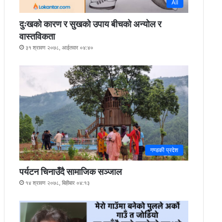
All
दुःखको कारण र सुखको उपाय बीचको अन्योल र
वास्तविकता
३१ श्रावण २०७८, आईतवार ०४:४०
गण्डकी प्रदेश
पर्यटन चिनाउँदै सामाजिक सञ्जाल
१४ श्रावण २०७८, बिहीबार ०४:१३