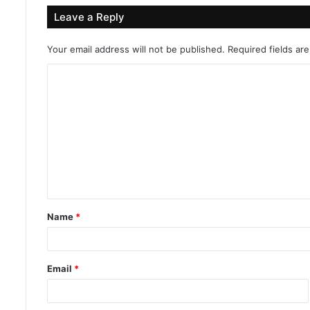
Leave a Reply
Your email address will not be published.
Required fields a
C
o
m
m
e
n
t
Name
*
*
Email
*