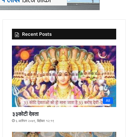
Recent Posts
All
३३कोटी देवता
६ आश्विन २०७९, बिहीबार १२:१९