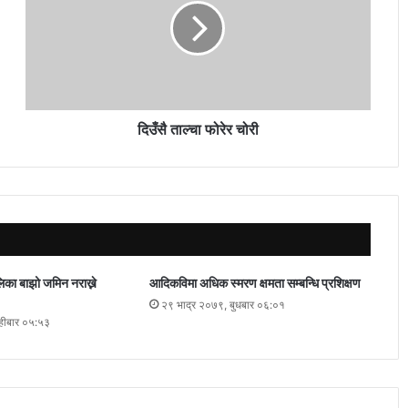
दिउँसै ताल्चा फोरेर चोरी
िका बाझो जमिन नराख्ने
आदिकविमा अधिक स्मरण क्षमता सम्बन्धि प्रशिक्षण
२९ भाद्र २०७९, बुधबार ०६:०१
िहीबार ०५:५३