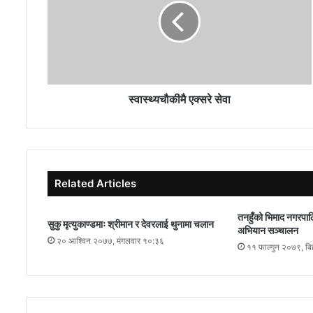
स्वास्थ्यचौकीमै एक्सरे सेवा
Related Articles
तनहुँको भिमाद नगरपाल
सुकु मृत्युकाण्डमाः श्रीमान र देवरलाई थुनामा चलान
अभियान सञ्चालन
२० आश्विन २०७७, मंगलवार १०:३६
११ फाल्गुन २०७९, ब