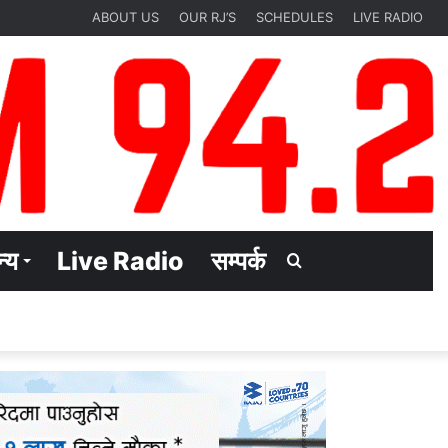
ABOUT US
OUR RJ’S
SCHEDULES
LIVE RADIO
्य
Live Radio
सम्पर्क
Search
for