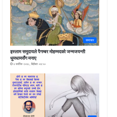
समाचार
इस्लाम समुदायले पैगम्बर मोहम्मदको जन्मजयन्ती
धुमधामसँग मनाए
४ कार्तिक २०७८, बिहीबार ०७:५०