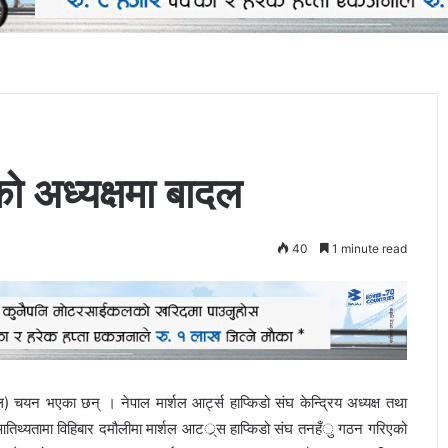
को अध्यक्षमा बादल
40
1 minute read
दल) चयन भएका छन् । नेपाल मार्शल आर्ट्स हाप्किडो संघ केन्द्रिय अध्यक्ष तथा
ख आतिथ्यतामा विहिबार दमौलीमा मार्शल आटर््स हाप्किडो संघ तनहँु गठन गरिएको