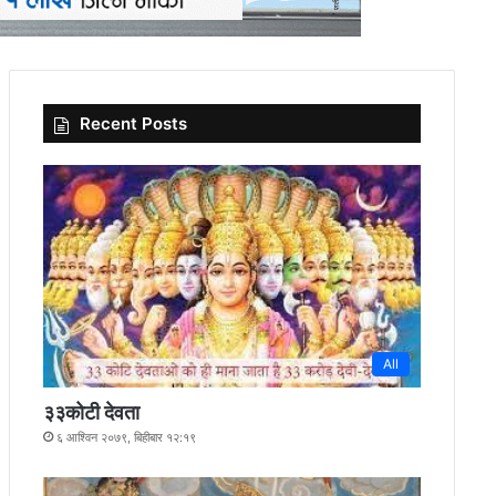
Recent Posts
All
३३कोटी देवता
६ आश्विन २०७९, बिहीबार १२:१९