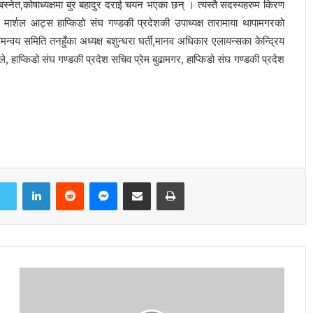
्नेत,कोषाध्यक्षमा बुर बहादुर दराई चयन भएका छन् । त्यस्तै सदस्यहरुम किरण
ाल मार्शल आट्स हाप्किडो संघ गण्डकी प्रदेशकी उपाध्यक्ष तारामाया थापामगरको
न्वय समिति तनहुँका अध्यक्ष बशुन्धरा घर्ती,मानव अधिकार एलायन्सका केन्द्रिय
े, हाप्किडो संघ गण्डकी प्रदेश सचिव प्रेम बुढामगर, हाप्किडो संघ गण्डकी प्रदेश
LinkedIn
Reddit
Messenger
Share via Email
Print