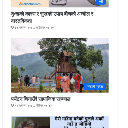
All
दुःखको कारण र सुखको उपाय बीचको अन्योल र
वास्तविकता
३१ श्रावण २०७८, आईतवार ०४:४०
गण्डकी प्रदेश
पर्यटन चिनाउँदै सामाजिक सञ्जाल
१४ श्रावण २०७८, बिहीबार ०४:१३