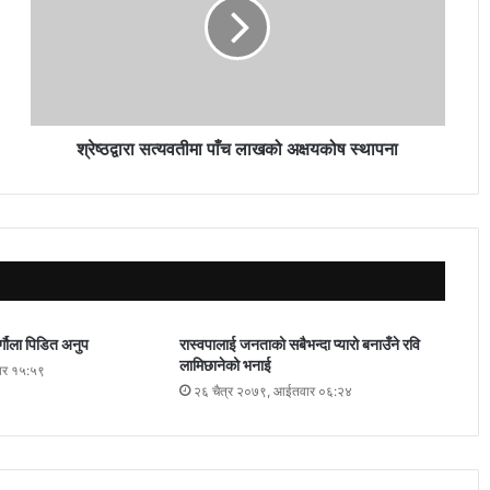
श्रेष्ठद्वारा सत्यवतीमा पाँच लाखको अक्षयकोष स्थापना
र्गौला पिडित अनुप
रास्वपालाई जनताको सबैभन्दा प्यारो बनाउँने रवि
लामिछानेको भनाई
ार १५:५९
२६ चैत्र २०७९, आईतवार ०६:२४