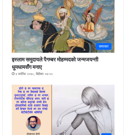
समाचार
इस्लाम समुदायले पैगम्बर मोहम्मदको जन्मजयन्ती
धुमधामसँग मनाए
४ कार्तिक २०७८, बिहीबार ०७:५०