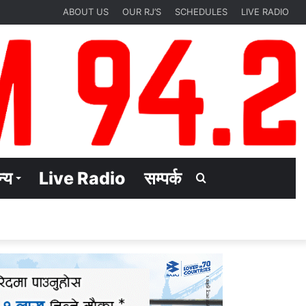
ABOUT US
OUR RJ’S
SCHEDULES
LIVE RADIO
्य
Live Radio
सम्पर्क
Search
for