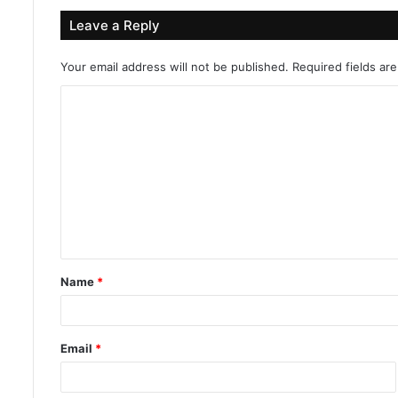
Leave a Reply
Your email address will not be published.
Required fields a
C
o
m
m
e
n
t
Name
*
*
Email
*