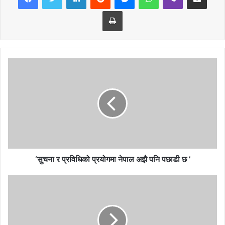
खाली देखिन थालेको छ। नबगाएको र भूइँमा लतारेको मात्रै रहेछ भने रोपो उठ्छ
Print
कि भनेर यतिनजेलसम्म पर्खिएर बस्यौं।’ आफूले प्रायः खेतमा रोपे जति सबै जसो
रोपो बाढीले बगाएर लगिदिएको उनको गुनासो छ।
प्रधान र थापा मात्रै हैन गएको २३ गते परेको भीषण वर्षासँगैको बाढीका कारण
पीडित बनेका कृषकहरुको कसैको खेत बगाएको छ भने कसैले दोहो¥याएर रोपाइँ गर्न
बाध्य छन्। कतिपय ठाउँमा बाढीले रोपो बगाएर नामोनिशान राखेको छैन। ठाउँठाउँमा
रोपो बगाइदिएको ठाउँमा कृषकले हरियो फर्किएको र अलि बाक्लो रहेको रोपोको गावा
च्यातेर रोप्दै खाली ठाउँ भर्ने गरेको छन् । बाढी नियन्त्रण र जोखिम कम गर्न
सम्बन्धीत निकायले समयमा नै ध्यान दिन नसक्दा हरेक वर्ष किसानले ठुलो रुपमा
क्षती व्योहोरन बाध्य भएका छन् ।
‘सुचना र प्रविधिको प्रयोगमा नेपाल अझै पनि पछाडी छ ’