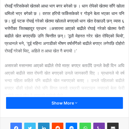
रोपाइँ गरिसकेको खेतको आधा भाग बगर बनेको छ । धान रोपेको खेतमा साँगे खोला
धमिलो भएर बगेको छ । वरपर हरियो फर्किसकेको र गोड्ने बेला भएका धान पनि
छ। दुई पटक रोपाई गरेको खेतमा खोलाले बगाएको धान खेत देखाउदै छन् व्यास ६
भत्तेरीका जितबहादुर प्रधान ।असारमा आएको बाढीले रोपाई गरेको खेतमा फेरी
बाढीले खेत बगाएपछि उनि चिन्तीत छन्। ‘ठूलै मेहनत गरेर खेत रोपिएको थियो’,
प्रधानले भने, ‘दुई महिना अगाडीको भीषण वर्षासँगैको बाढीले बगाएर लगेपछि दोहोरो
रोपाइँ गरेको थिए, अहिले त आधा खेत नै बगायो ।’
असारको मसान्तमा आएको बाढीले रोपो मात्र बगाएर बताउँदै उनले केही दिन अघि
आएको बाढीले सात रोपनी खेत बगाएको उनले जानकारी दिए । प्रधानले यो वर्ष
भन्दा पहिला कहिले पनि बाढीले खेत नबगाएको बताए । उनले पहिलाको बाढीले
बगाएर बाँकी रहेको रोपो पनि विगत जस्तो राम्ररी फस्टाउन नपाएको बेला फेरी
बाढीले आधा खेत नै बगाएको दुखेसो पोखे ।
Show More
प्रधान सहित स्थानिय तीन जनाको खेत बगाएको छ । त्यस्तै खोला पारि भने कृष्णा
थापा दोहोरो रोपाइँको हैरानी खेप्दै छन्। ‘खेतमा रोपाइँ गरेर गोड्ने बेला ठूलै बाढी
LinkedIn
Reddit
Messenger
WhatsApp
Viber
Share via Email
आयो। त्यही बाढीले पूरै रोपो बगायो’, उनले भनिन्, ‘बाढीले बगाएका ठाउँमा अहिले पूरै