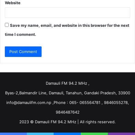
Website
Save my name, email, and website in this browser for the next
time I comment.
Damauli FM 94.2 MHz ,
Byas-2,Balmandir Line, Damauli, Tanahun, Gandaki Pradesh, 33900
info@damaulifm.com.np
,Phone : 065- 065564781 , 9846055278,
9846487642
2023 © Damauli FM 94.2 MHz | All rights reserved.