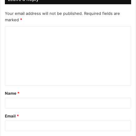
Your email address will not be published.
Required fields are
marked
*
C
o
m
m
e
n
t
Name
*
*
Email
*