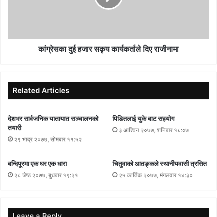
कांग्रेसका दुई हजार सकृय कार्यकर्ताले दिए राजीनामा
Related Articles
देशभर सार्वजनिक यातायात सञ्चालनको
पिडितलाई युके बाट सहयोग
तयारी
३ आश्विन २०७७, शनिबार १८:०७
२९ भाद्र २०७७, सोमबार ११:५२
बन्दिपूरमा एक घर एक धारा
चितुवाको आतङ्कले स्थानीयवासी त्रसित
२८ जेष्ठ २०७७, बुधबार १९:२१
२५ कार्तिक २०७७, मंगलवार १४:३०
Leave a Reply