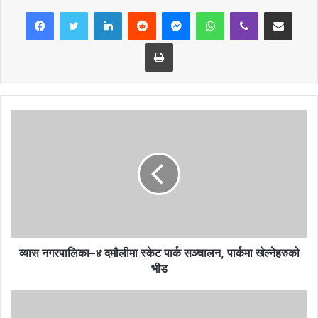
LinkedIn
Reddit
Messenger
WhatsApp
Viber
Share via Email
समेतको सहयोगमा निरन्तरता दिन वडा समितिलाई निर्देशन दिएको छ ।
Print
व्यास नगरपालिकाको सोमबार नगरप्रमुख वैकुण्ठ न्यौपानेको अध्यक्षतामा बसेको
नियमित वैठकले डेंगु नियन्त्रण तथा रोकथामको लागि सो निर्णय गर्नुका साथै अन्य
विविध निर्णहरु गरेका छन् । यसका उक्त वैठकमा उप–प्रमुख, प्रमुख प्रशासकीय
अधिकृत, वडाअध्यक्षहरु र कार्यपालिका सदस्यहरुको उपस्थितिमा विभिन्न निर्णय
गरेको हो ।
नेपाल नगरपालिका संघको निर्णयानुसार गण्डकी प्रदेशमा व्यास नगरपालिका छनौट
भई मिति २०८०÷०६÷२३ र २४ गते दिशा पिसाव जन्य सरसफाई सम्बन्धी हुन
गइरहेको गणकहरुको छनौट र प्रशिक्षण कार्यमा सहयोग गर्ने निर्णय गरिएको छ ।
व्यास नगरपालिका–४ दमौलीमा स्केट पार्क सञ्चालन, पार्कमा खेल्नेहरुको
यस नगरपालिकाबाट २०८०÷०६÷०३ देखी थालनी गरिएको बुधबारे हाट बजारको
भीड
समिक्षा गरि उक्त दिन विहान देखी साझ सम्म अनसन चौतारी नजिक दमौली सेन्टर
पार्कको चौरमा व्यवस्थित गरि सञ्चालन गर्ने र उक्त दिन अन्य सडक, गल्ली,
चोकमा बिक्रि वितरणमा प्रतिबन्ध गरि गाडी, ठेलागाडा समेतलाई निर्धारित चौरमै