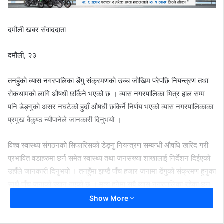
दमौली खबर संवाददाता
दमौली, २३
तनहुँको व्यास नगरपालिका डेंगु संक्रमणको उच्च जोखिम परेपछि नियन्त्रण तथा
रोकथामको लागि औषधी छर्किने भएको छ । व्यास नगरपालिका भित्र हाल सम्म
पनि डेङ्गुको असर नघटेको हुदाँ औषधी छकिर्ने निर्णय भएको व्यास नगरपालिकाका
प्रमुख वैकुण्ठ न्यौपानेले जानकारी दिनुभयो ।
विश्व स्वास्थ्य संगठनको सिफारिसको डेङ्गु नियन्त्रण सम्बन्धी औषधि खरिद गरी
प्रभावित वडाहरुमा छर्न समेत स्वास्थ्य तथा जनसंख्या शाखालाई निर्देशन दिईएको
उहाँले जानकारी दिनुभयो । तनहुँमा झण्डै पाँच हजार जनामा डेंगुको संक्रमण हुनुका
साथै पाँच जनाको ज्यान गएको छ । मृत्यु हुनेमा सबै व्यास नगरपालिका रहेका छन्
भने संक्रमण हुनेमा ८६ प्रतिशत व्यास नगरपालिकाको रहेको स्वास्थ्य कार्यालय
Show More
तनहुँका प्रमुख शंकरबाबु अधिकारीले जानकारी दिनुभयो । नगरपालिकाले
लामखुट्टेको बासस्थान खोज र नष्ट गर्रौ भन्ने अभियानलाई टोल विकास संस्था