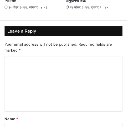
निर्वाचित
अनुदानमा बिऊ
३० चैत्र २०७७, सोमबार ०४:५३
१७ मंसिर २०७७, बुधबार १०:४५
Leave a Reply
Your email address will not be published.
Required fields are
marked
*
C
o
m
m
e
n
t
Name
*
*