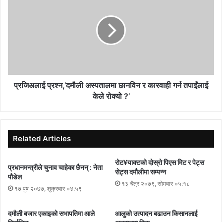
प्रजिअलाई प्रश्न,’दमौली अस्पतालमा छानविन र कारवाही गर्न तपाईंलाई
केले रोक्यो ?’
Related Articles
रोट¥याक्टको दोस्रो पिएस मिट र पेट्स
प्रधानमन्त्रीले चुनाव चाहेका छैनन् : नेता
सेट्स दमौलीमा सम्पन्न
पौडेल
१३ चैत्र २०७९, सोमबार ०५:१८
१७ पुष २०७७, शुक्रबार ०४:५९
दमौली बजार एकाइको सभापतिमा आले
आलुको उत्पादन बढाउन किसानलाई