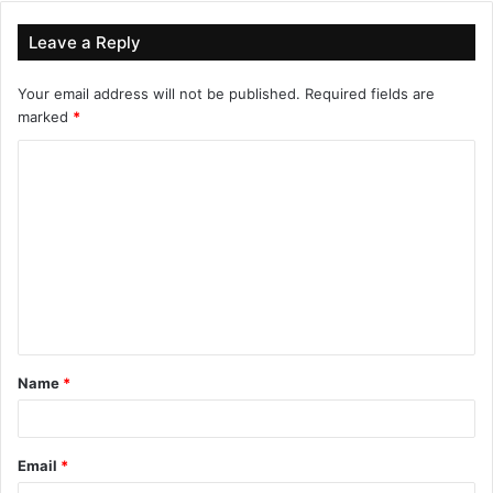
Leave a Reply
Your email address will not be published.
Required fields are
marked
*
C
o
m
m
e
n
t
Name
*
*
Email
*