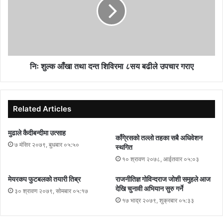
निः शुल्क आँखा तथा दन्त शिविरमा ८सय बढीले उपचार गराए
Related Articles
मुढाले कैदीबन्दीमा उत्साह
काँगे्रसको तल्लो तहका सबै अधिवेशन
७ मंसिर २०७९, बुधबार ०५:५०
स्थगित
१० श्रावण २०७८, आईतवार ०५:०३
मेयरकप फुटबलको तयारी तिब्र
राजनीतिज्ञ गोविन्दराज जोशी समुहले आज
देखि चुनावी अभियान सुरु गर्ने
३० श्रावण २०७९, सोमबार ०५:१७
१७ भाद्र २०७९, शुक्रबार ०५:३३