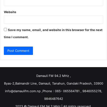
Website
Save my name, email, and website in this browser for the next
time I comment.
Damauli FM 94.2 MHz ,
Byas-2,Balmandir Line, Damauli, Tanahun, Gandaki Pradesh, 33900
info@damaulifm.com.np
,Phone : 065- 065564781 , 9846055278,
9846487642
2023 © Damauli FM 94.2 MHz | All rights reserved.