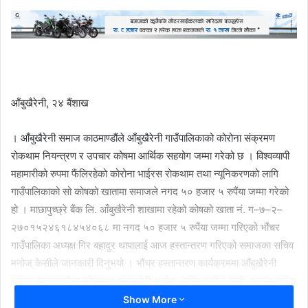
आँबुखैरेनी, २४ बैंशाख
। आँबुखैरेनी समाज काठमाण्डौंले आँबुखैरेनी गाउँपालिकाको कोरोना संक्रमण
रोकथाम नियन्त्रण र उपचार कोषमा आर्थिक सहयोग जम्मा गरेको छ । विश्वव्यापी
महामारीको रुपमा फैंलिरहेको कोरोना भाईरस रोकथाम तथा न्यूनिकरणको लागि
गाउँपालिकाको सो कोषको खातामा समाजले नगद ५० हजार ५ रुपैंया जम्मा गरेको
हो । माछापुच्छ्रे बैंक लि. आँबुखैरेनी शाखामा रहेको कोषको खाता नं. ग–७–२–
२७०१५२४६१८४५४०६८ मा नगद ५० हजार ५ रुपैंया जम्मा गरिएको भौंचर
गाउँपालिका अध्यक्ष गिर बहादुर थापालाई आज हस्तान्तरण गरिएको समाजका सचिव
मनोज केसीले जानकारी दिनुभयो । भौंचर हस्तान्तरण कार्यक्रममा आँबुखैरेनी
समाज काठमाण्डौंका कोषाध्यक्ष जनज्योती अर्याल, सचिव मनोज केसी, सदस्य राजेश
श्रेष्ठ र आजीवन सदस्य सरोज दुवाडीको उपस्थिती रहेको थियो । यस बिषम
Show More