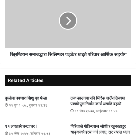
ख्रिष्टियन समाजद्धारा सिलिण्डर पड्केर घाइते परिवार आर्थिक सहयोग
Related Articles
कुलोमा नवजात शिशु मृत फेला
लक डाउनमा पनि घिरिङ गाउँपालिकामा
पक्की पुल निर्माण कार्य अगाडि बढ्यो
२१ पुष २०७८, बुधबार ११:३६
१८ जेष्ठ २०७७, आईतवार १८:४८
२१ लाखको घन्टा घर !
गिरिजाले गोविन्दराज जोशी र खुमबहादुर
खड्काको हत्या गर्न लगाए, तर सफल भएन
३१ जेष्ठ २०७७, शनिबार १९:१३