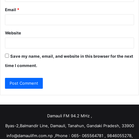
Email
*
Website
Save my name, email, and website in this browser for the next
time I comment.
Damauli FM 94.2 MHz ,
Byas-2,Balmandir Line, Damauli, Tanahun, Gandaki Pradesh, 33900
info@damaulifm.com.np
,Phone : 065- 065564781 , 9846055278,