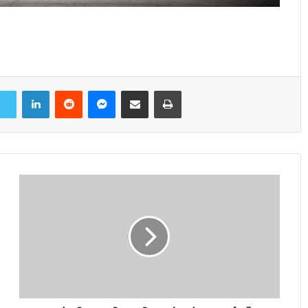
LinkedIn
Reddit
Messenger
Share via Email
Print