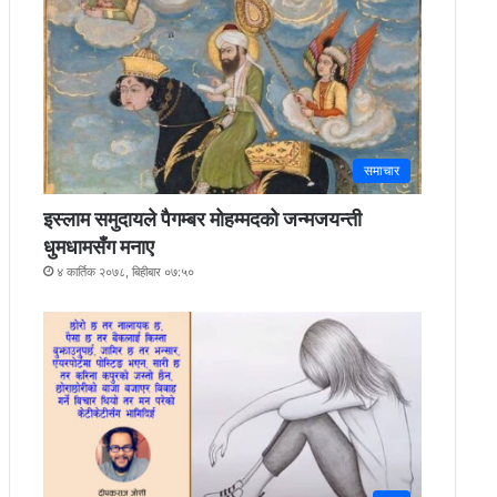
समाचार
इस्लाम समुदायले पैगम्बर मोहम्मदको जन्मजयन्ती
धुमधामसँग मनाए
४ कार्तिक २०७८, बिहीबार ०७:५०