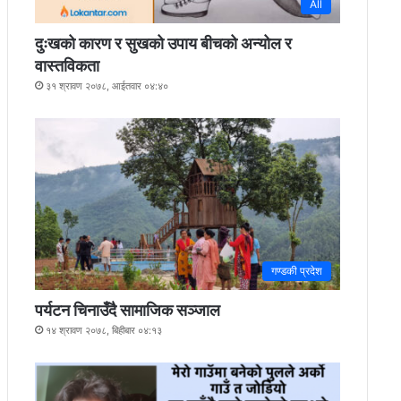
All
दुःखको कारण र सुखको उपाय बीचको अन्योल र
वास्तविकता
३१ श्रावण २०७८, आईतवार ०४:४०
गण्डकी प्रदेश
पर्यटन चिनाउँदै सामाजिक सञ्जाल
१४ श्रावण २०७८, बिहीबार ०४:१३