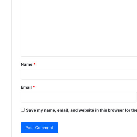
C
o
m
m
e
n
t
Name
*
*
Email
*
Save my name, email, and website in this browser for th