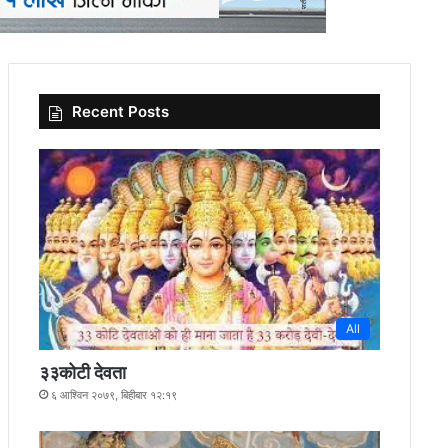
Recent Posts
All
३३कोटी देवता
६ आश्विन २०७९, बिहीबार १२:१९