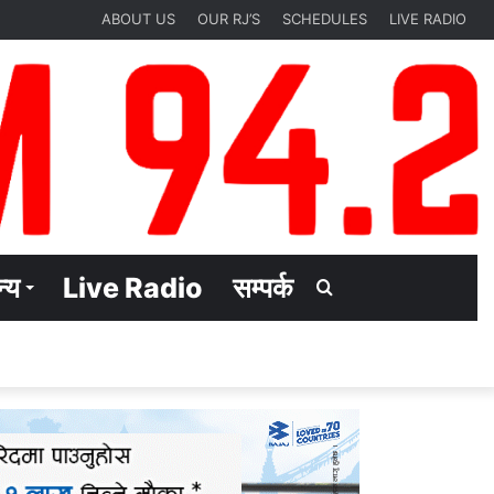
ABOUT US
OUR RJ’S
SCHEDULES
LIVE RADIO
्य
Live Radio
सम्पर्क
Search
for