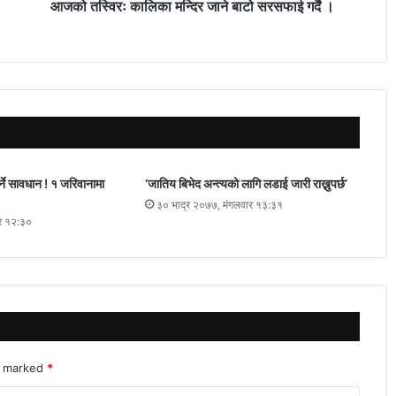
आजको तस्विरः कालिका मन्दिर जाने बाटो सरसफाई गर्दै ।
र्ने सावधान ! १ जरिवानामा
‘जातिय बिभेद अन्त्यको लागि लडाई जारी राख्नुपर्छ’
३० भाद्र २०७७, मंगलवार १३:३१
ार १२:३०
re marked
*