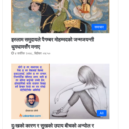
समाचार
इस्लाम समुदायले पैगम्बर मोहम्मदको जन्मजयन्ती
धुमधामसँग मनाए
४ कार्तिक २०७८, बिहीबार ०७:५०
All
दुःखको कारण र सुखको उपाय बीचको अन्योल र