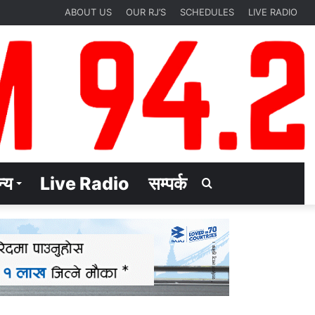
ABOUT US
OUR RJ’S
SCHEDULES
LIVE RADIO
्य
Live Radio
सम्पर्क
Search
for