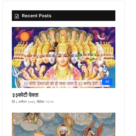
Recent Posts
All
३३कोटी देवता
६ आश्विन २०७९, बिहीबार १२:१९