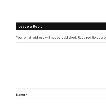
Leave a Reply
Your email address will not be published.
Required fields a
C
o
m
m
e
n
t
Name
*
*