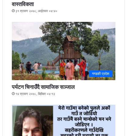
वास्तविकता
३१ श्रावण २०७८, आईतवार ०४:४०
गण्डकी प्रदेश
पर्यटन चिनाउँदै सामाजिक सञ्जाल
१४ श्रावण २०७८, बिहीबार ०४:१३