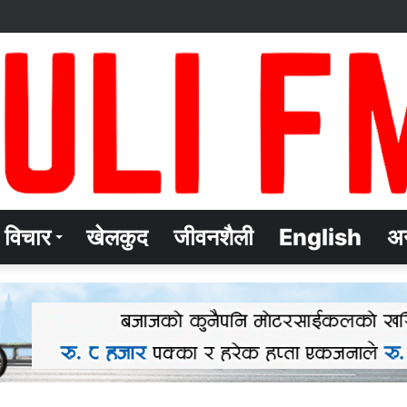
विचार
खेलकुद
जीवनशैली
English
अन