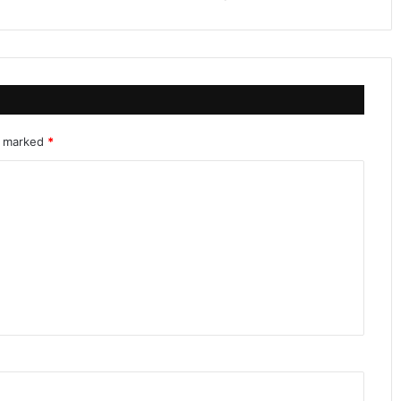
re marked
*