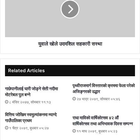
हजार एक सय ११ रुपैयाँ र पाँच सय ५५ रुपैयाँ प्रदान गरियो ।
विजेता खेलाडीलाई वडाध्यक्ष कृष्णबहादुर पौडेल, शुक्लागण्डकी–७ का वडाध्यक्ष
रामबहादुर क्षेत्री थापा, खेलकुद विकास समिति शुक्लागण्डकी–६ का अध्यक्ष
युवाले खोले उदमशिल सहकारी सस्था
बृद्धीबहादुर थापा लगायतले पुरस्कार वितरण गरेका हुन् । त्रिवेणी ब्याडमिन्टन कोट
भिमाद चोकमा भएको प्रतियोगितामा १ सय १० जोडीले सहभागिता रहेको थियो ।
Related Articles
पृथ्वीराजमार्ग विस्तारको क्रममा फेला परेको
गाछेपानीलाई घारी जोड्ने सेती नदीमा
अजिङ्गरको उद्धार
मोटरेबल पुल बन्ने
२७ भाद्र २०७९, सोमबार ०५:४६
८ मंसिर २०७७, सोमबार ११:१३
वित्तिय जोखिम स्वमुल्यांकनमा म्याग्दे
राधा माविको वार्षिकोत्सव ४२ औं
गाउँपालिका प्रथम
वार्षिकोत्सव तथा अभिभावक दिवस सम्पन्न
१ चैत्र २०७९, बुधबार ०५:२७
११ माघ २०७९, बुधबार ०५:२३