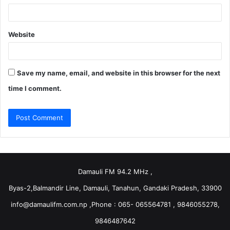
Website
Save my name, email, and website in this browser for the next
time I comment.
Damauli FM 94.2 MHz ,
Byas-2,Balmandir Line, Damauli, Tanahun, Gandaki Pradesh, 33900
info@damaulifm.com.np
,Phone : 065- 065564781 , 9846055278,
9846487642