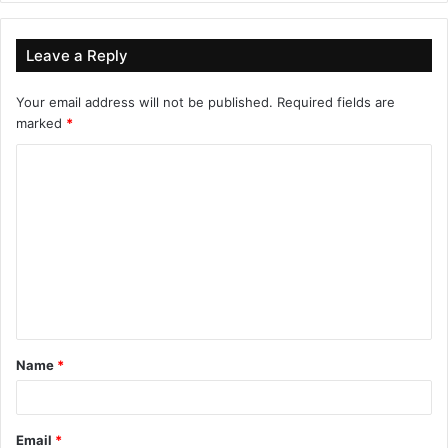
Leave a Reply
Your email address will not be published.
Required fields are
marked
*
C
o
m
m
e
n
t
Name
*
*
Email
*