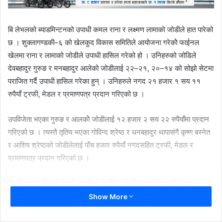
बि लेभलको ब्याडमिन्टनको उपाधी कमल राना र लक्ष्मण लामाको जोडीले हात पारेको
छ । शुक्लागण्डकी–६ को खेलकुद विकास समितिले आयोजना गरेकोे फाईनल
खेलमा राना र लामाको जोडीले उपाधी हासिल गरेको हो । उनिहरुको जोडिले
देवबहादुर गुरुङ र मनबहादुर आलेको जोडीलाई २२–२१, २०–१४ को सोझो सेटमा
पराजित गर्दै उपाधी हासिल गरेका हुन् । उनिहरुले नगद २१ हजार १ सय ११
रुपैयाँ ट्रफी, मेडल र प्रमाणपत्र प्रदान गरिएको छ ।
उपविजेता भएका गुरुङ र आलकोे जोडीलाई १२ हजार २ सय २२ रुपैयाँमा प्रदान
गरिएको छ । त्यस्तै तृतिय भएका गोविन्द श्रेष्ठ र धनबहादुर थापासंगै कृष्ण बस्नेत
र आशिष श्रेष्ठको जोडीलेलाई पाँच हजार रुपैयाँ नगदसहित ट्रफी, मेडल र
प्रमाणपत्र प्रदान गरिएको छ ।
सि लेभलतर्फ जिल्ला प्रहरी कार्यालय तनहुँका प्रहरी प्रवक्ता प्रहरी नायव
उपरिक्षक युवराज तिम्लिसिना र धनबहादुर गुरुङको जोडि पहिलो भएका छन् ।
Show More
सागर थापा र सुरव कँडेलको जोडी दोस्रो स्थान हासिल गरेका छन् । सफल भुजेल
र तुलाराम थापाको जोडीले तेस्रो स्थान हासिल गरे । उनीहरुलाई क्रमश ः ११