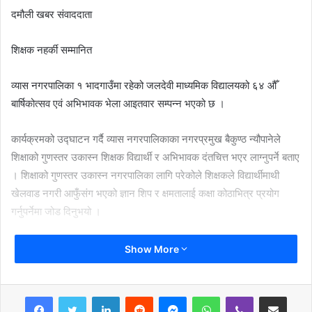
दमौली खबर संवाददाता
शिक्षक नहर्की सम्मानित
व्यास नगरपालिका १ भादगाउँमा रहेको जलदेवी माध्यमिक विद्यालयको ६४ औँ
बार्षिकोत्सव एवं अभिभावक भेला आइतवार सम्पन्न भएको छ ।
कार्यक्रमको उद्घाटन गर्दै व्यास नगरपालिकाका नगरप्रमुख बैकुण्ठ न्यौपानेले
शिक्षाको गुणस्तर उकास्न शिक्षक विद्यार्थी र अभिभावक दंतचित्त भएर लाग्नुपर्ने बताए
। शिक्षाको गुणस्तर उकास्न नगरपालिका लागि परेकोले शिक्षकले विद्यार्थीमाथी
खेलवाड नगरी आफुँसंग भएको ज्ञान शिप र क्षमतालाई कक्षा कोठाभित्र प्रयोग
गर्नुपर्नेमा जोड दिनुभयो ।
व्यास नगरपालिका वडा नम्बर १ का वडाध्यक्ष रमेशचन्द्र हडखलेले व्यास
Show More
नगरपालिका वडा नं. १ को शिक्षालाई गुणस्तरीय वनाउनको लागि वडा कार्यालय लागि
परेको बताउनुभयो । व्यास नगरपालिका शिक्षा शाखा प्रमुख नविन पराजुली,
LinkedIn
Reddit
Messenger
WhatsApp
Viber
Share via Email
आदिकवि भानुभक्त क्याम्पसका क्याम्पस प्रमुख महाप्रसाद हड्खले निर्मल माविका