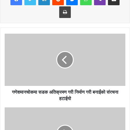
प्रधानध्यापक गणेशचन्द्र बस्नेत, नेका व्यास नगर सभापति सुर्यचन्द्र हडखले,
Print
स्थानीय समाजसेवी केशबहादुर सुनार, शिक्षक अभिभावक संघका अध्यक्ष मिनबहादुर
चदारो, उदय माविका प्रधानध्यापक रोहिणीराज पौडेले लगायतले शिक्षाको गुणस्तरमा
ध्यान दिनु पर्नेमा जोड दिनु भएको थियो । कार्यक्रममा विद्यालयका नेपाली विषयका
विभागिय प्रमुख पूर्व शिक्षक शंकरराज नहर्कीलाई विद्यालयको शैक्षिक भौतिक एवं
आर्थिक पक्ष लगायत विद्यालयको उन्नती र प्रगतिमा सहयोग पु¥याएकोमा सम्मान
गरिएको थियो ।
विद्यालय व्यवस्थापन समितिका अध्यक्ष होमबहादुर बस्नेतको सभापतित्वमा सम्पन्न
उक्त कार्यक्रममा विद्यालय गेटको पुन निर्माणको लागि स्वर्गिय रुद्र बहादुर दरैकी
गणेशमानचोकमा सडक अतिक्रमण गरी निर्माण गरी बनार्ईको संरचना
धर्मपत्नी विष्णुमाया दरै र छोरा वेन बहादुर दरै, बुहारी अम्बिका दरै, छोरी इन्दु दरै र
हटाईयो
ज्वाई छमबहादुर दरैको तर्फबाट ५० हजार रुपैया नगद विद्यालयलाई प्रधान गरिएको
थियो । विद्यालयका प्रधानध्यापक जयराम सेढाईले विद्यालयको बार्षिका निति
कार्यक्रम पेस गर्र्दै आगामी दिनमा विद्यालयले गुणस्तरिय शिक्षा प्रदान गर्ने प्रतिवद्धता
समेत व्यक्त गरेका थिए । कार्यक्रममा एकता महिला सशक्तिकरण सञ्जाल व्यास १