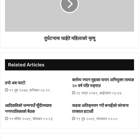
भाँदगाउँले विद्यालयका १५ जना बालवालिकाहरुलाई विद्यालय पोसाक वितरण
गरेकोमा सञ्जालकी अध्यक्ष गिरीमाया पोख्रेल मिश्रलाई विद्यालयले सम्मान गरेको
थियो । उक्त अवसरमा विद्यार्थीहरुले विभिन्न सांस्कृतिक कार्यक्रमहरु प्रस्तुत
गरेका थिए भने विद्यालयद्धारा आयोजीत विभिन्न कार्यक्रममा पुरस्कृत हुने छात्र
छात्राहरुलाई नगरप्रमुख न्यौपानेले पुरस्कार तथा प्रमाणपत्र प्रदान गर्नु भएको
दुर्घटनामा घाईते महिलाको मृत्यु
थियो ।
Related Articles
कर्तव्य ज्यान मुद्दाका फरार अभियुक्त तामाङ
पर्‍यो अब फाटो
२० वर्ष पछि पक्राउ
११ पुष २०७७, शनिबार ०६:१९
२६ भाद्र २०७९, आईतवार ०६:४४
आदिकविको जन्मगाउँ चुँदीरम्घामा
सडक अतिक्रमण गरी बनार्ईको संरचना
नगरपालिकाको बैठक
तत्काल हटाऔं
१९ मंसिर २०७९, सोमबार ०५:२३
१९ पुष २०७९, मंगलवार ०५:०५