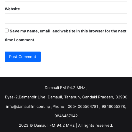
Website
Save my name, email, and website in this browser for the next
time I comment.
Damauli FM 94.2 MHz ,
Byas-2,Balmandir Line, Damauli, Tanahun, Gandaki Pradesh, 33900
info@damaulifm.com.np
,Phone : 065- 065564781 , 9846055278,
9846487642
2023 © Damauli FM 94.2 MHz | All rights reserved.