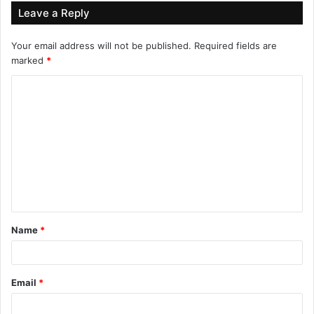
Leave a Reply
Your email address will not be published.
Required fields are
marked
*
C
o
m
m
e
n
t
Name
*
*
Email
*