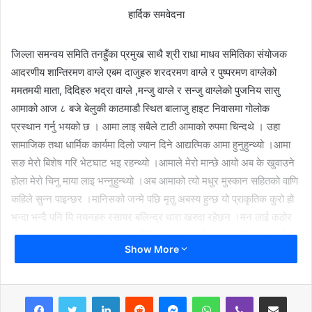
हार्दिक समवेदना
जिल्ला समन्वय समिति तनहुँका प्रमुख साथै श्री राधा माधव समितिका संयोजक
आदरणीय शान्तिरमण वाग्ले एबम दाजुहरु शरदरमण वाग्ले र पुष्परमण वाग्लेको
ममतमयी माता, दिदिहरु भद्रा वाग्ले ,मन्जु वाग्ले र सन्जु वाग्लेको पुजनिय सासु
आमाको आज ८ बजे बेलुकी काठमाडौ स्थित बालाजु हाइट निवासमा गोलोक
प्रस्थान गर्नु भयको छ । आमा लाइ सबैले टाठी आमाको रुपमा चिन्दथे । उहा
सामाजिक तथा धार्मिक कार्यमा दिलो ज्यान दिने आद्यत्मिक आमा हुनुहुन्थ्यो ।आमा
सङ मेरो बिशेष गरि भेटघाट भइ रहन्थ्यो ।आमाले मेरो मान्छे आयो अब के खुवाउने
होला मेरो चिनु माया लाइ भन्नुहुन्थ्यो ।अब आमाको त्यो मधुर मुस्कान सहितको वाणि
कहिले सुन्न पाइन्छर ।मानिसको जन्मे पछि मृतु अबस्य हुन्छ यो प्राकृतिक कुरो हो
भन्दा भन्दै पनि यि नयनहरु रसायर बलिन्द्र धारा खस्दा रहेछन ।मन लाई कठोर
बनाइ आमाको गोलोक बास ले दाजु र दिदिहरु मा आमाको अभाव खद्किन गयको
Show More
हुँदा श्री राधा कृष्ण भगवान र महाराज जिको कृपा रहिरहोस भन्दै शोक सम्तप्त
परिवारजनमा हार्दिक समबेदना ब्यक्त गर्दछु । राधे राधे
LinkedIn
Reddit
Messenger
WhatsApp
Viber
Share via Email
चिनु पोख्रेल