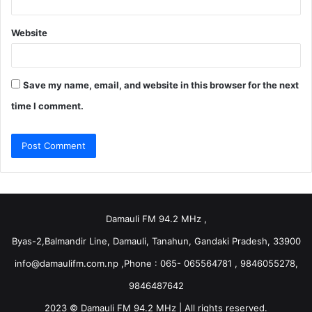
Website
Save my name, email, and website in this browser for the next
time I comment.
Damauli FM 94.2 MHz ,
Byas-2,Balmandir Line, Damauli, Tanahun, Gandaki Pradesh, 33900
info@damaulifm.com.np
,Phone : 065- 065564781 , 9846055278,
9846487642
2023 © Damauli FM 94.2 MHz | All rights reserved.