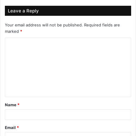
Leave a Reply
Your email address will not be published.
Required fields are
marked
*
C
o
m
m
e
n
t
Name
*
*
Email
*