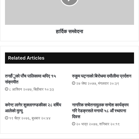
हार्दिक समवेदना
Related Articles
तनहँुको पाँच पालिकामा थपिए १५
रुकुम घट्नाको बिरोधमा दमौलीमा प्रर्दशन
संक्रमीत
२७ जेष्ठ २०७७, मंगलवार २०:३९
८ आश्विन २०७७, बिहीबार १०:३३
करेन्ट लागेर शुक्लागण्डकीका २८ वर्षिय
नागरिक सचेतनामुलक सन्देश कार्यक्रम
आलेको मुत्यु
गरि रेडक्रसले मनायो ५८ औं स्थापना
दिवस
१९ चैत्र २०७६, बुधबार २०:४४
२० भाद्र २०७७, शनिबार २०:१९