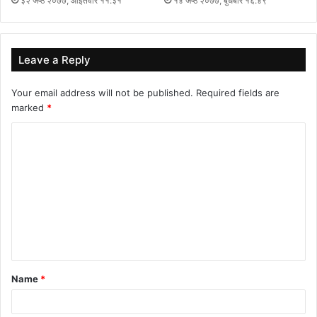
३२ जेष्ठ २०७७, आईतवार ११:३१
१४ जेष्ठ २०७७, बुधबार १६:४९
Leave a Reply
Your email address will not be published.
Required fields are
marked
*
C
o
m
m
e
n
t
Name
*
*