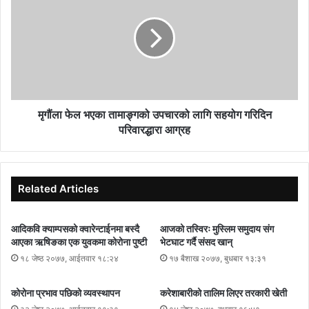
मृगौंला फेल भएका तामाङ्गको उपचारको लागि सहयोग गरिदिन
परिवारद्धारा आग्रह
Related Articles
आदिकवि क्याम्पसको क्वारेन्टाईनमा बस्दै
आजको तस्विरः मुस्लिम समुदाय संग
आएका ऋषिङका एक युवकमा कोरोना पुष्टी
भेटघाट गर्दै संसद खान्
१८ जेष्ठ २०७७, आईतवार १८:२४
१७ बैशाख २०७७, बुधबार १३:३१
कोरोना प्रभाव पछिको व्यवस्थापन
करेशाबारीको तालिम लिएर तरकारी खेती