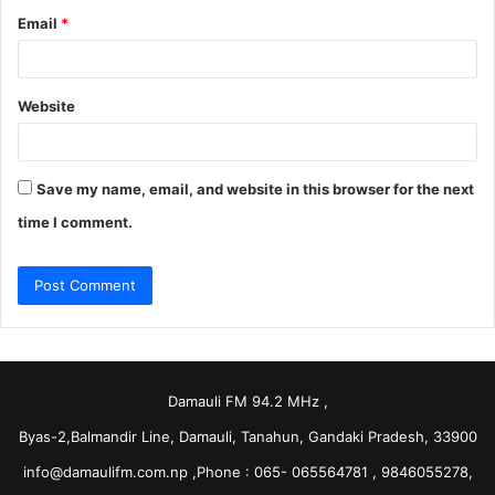
Email
*
Website
Save my name, email, and website in this browser for the next
time I comment.
Damauli FM 94.2 MHz ,
Byas-2,Balmandir Line, Damauli, Tanahun, Gandaki Pradesh, 33900
info@damaulifm.com.np
,Phone : 065- 065564781 , 9846055278,