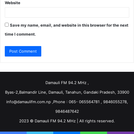
Website
Save my name, email, and website in this browser for the next
time I comment.
Damauli FM 94.2 MHz ,
Byas-2,Balmandir Line, Damauli, Tanahun, Gandaki Pradesh, 33900
info@damaulifm.com.np
,Phone : 065- 065564781 , 9846055278,
9846487642
2023 © Damauli FM 94.2 MHz | All rights reserved.