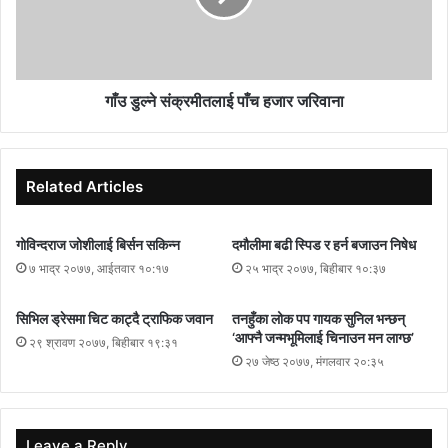
भएको छ ।
गाँउ डुल्ने संक्रमीतलाई पाँच हजार जरिवाना
Related Articles
गोविन्दराज जोशीलाई बिर्सन सकिन्न
दमौलीमा बढी स्पिड र हर्न बजाउन निषेध
७ भाद्र २०७७, आईतवार १०:१७
२५ भाद्र २०७७, बिहीबार १०:३७
सिभिल ड्रेसमा चिट काट्दै ट्राफिक जवान
तनहुँका लोक पप गायक सुनिल भन्छन्
‘आफ्नै जन्मभूमिलाई चिनाउन मन लाग्छ’
२९ श्रावण २०७७, बिहीबार १९:३१
२७ जेष्ठ २०७७, मंगलवार २०:३५
Leave a Reply