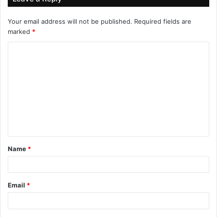
Your email address will not be published.
Required fields are
marked
*
C
o
m
m
e
n
t
Name
*
*
Email
*