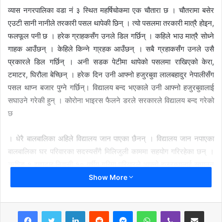
व्यास नगरपालिका वडा नं ३ स्थित महर्षिचोकमा एक चौतारा छ । चौतरामा बसेर
एउटी सानी नानीले तरकारी पसल थापेकी छिन् । त्यो पसलमा तरकारी मात्रै होइन,
फलफूल पनी छ । हरेक ग्राहकसँग उनले डिल गर्छिन् । कहिले भाउ मात्रै सोध्ने
गाहक आउँछन् । केहिले किन्ने गा्रहक आउँछन् । सबै ग्रहाकसँग उनले उसै
प्रकारले डिल गर्छिन् । अनी सडक पेटीमा थापेको पसलमा राखिएको केरा,
टमाटर, घिरौला बेच्छिन् । हरेक दिन उनी आफ्नो हजुरबुवा लालबहादुर नेपालीसँग
पसल थाप्न बजार पुग्ने गर्छिन्। विद्यालय बन्द भएकाले उनी आफ्नो हजुरबुवालाई
सघाउने गरेकी हुन् । कोरोना भाइरस फैलने डरले सरकारले विद्यालय बन्द गरेको
छ
। धेरै बालबालिका अहिले विद्यालय जान पाएका छैनन् । विद्यालय जान नपाएका
बालबालिका घर परिवारका सदस्यसँगै मिलिजुली काममा सहयोग गरिरहेका छन् ।
ऋषिङ १ झापुटार निवासी १० वर्षीय गरिमा परियारले आफ्नो हजुरबुवालाई सघाउन
दमौली बजार आउने गरेको बताइन् । कक्षा तीनमा पढ्ने गरेकी उनी कोरोना
Show More
महामारीले गर्दा विद्यालय जान पाएकी छैनन् । गाउँमा फलेको तरकारी, केरा,
टमाटर, घिरौला बिक्रि गर्न उनी हजुरबुवासँगै बजार आउने गरेकी हुन् । यसरी
LinkedIn
Reddit
Messenger
WhatsApp
Viber
Share via Email
बजारमा तरकारी, फलफूल बिक्रि गर्दा उनले धेरै नयाँ कुरा सिक्ने अवसर पाइन् ।