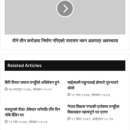
पौने तीन करोडमा निर्माण गरिएको रामायण भवन अलपत्र अवस्थामा
Related Articles
बिपि विचार समाज तनहुँको अधिवेशन हुने
साईकलमै पाहुनालाई होमस्टे पु¥याउने
धोको
१७ फाल्गुन २०७७, सोमबार ०५:०२
१९ माघ २०७७, सोमबार ०४:४३
नेपाल शिक्षक गण्डकी प्रदेशमा तनहुँका
मजदूरको पीडाः ठेकेदार भागेपछि पाँच दिन
शिक्षकहरु महत्वपूर्ण पद प्राप्त
भोकै हिँडेर घर
१२ चैत्र २०७९, आईतवार ०८:१७
१९ माघ २०७७, सोमबार ०४:५४