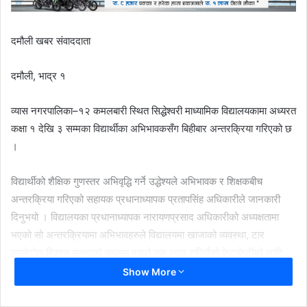
दमौली खबर संवाददाता
दमौली, भाद्र १
व्यास नगरपालिका–१२ कमलबारी स्थित सिद्धेश्वरी माध्यामिक विद्यालयकामा अध्यरत
कक्षा १ देखि ३ सम्मका विद्यार्थीका अभिभावकसँग बिहीबार अन्तरक्रिया गरिएको छ
।
विद्यार्थीको शैक्षिक गुणस्तर अभिवृद्धि गर्ने उद्धेश्यले अभिभावक र शिक्षकबीच
अन्तरक्रिया गरिएको सहायक प्रधानाध्यापक प्रतापसिंह अधिकारीले जानकारी
दिनुभयो । विद्यालयका प्रधानाध्यापक नारायणप्रसाद अधिकारीको अध्यक्षतामा
भएको सो अन्तरक्रियामा अभिभावहरुले विद्यालयमा खाजाको व्यवस्था, टार
बगलेटोल विकास सस्थाको पहलमा वडाले एक लाख रुपियाँको केटाकेटीको लागि
खेलकुदका सामानको व्यवस्था गरेसँगै विद्यालयमा बालबालिकाहरु खेल्दै, पढ्दै, सिक्दै
Show More
गर्न पाएकोमा बालबालिकाहरु विद्यालय जान रमाएको कुरा अभिभावको धारणा थियो
। कार्यक्रममा प्राथमिक तहका इन्चार्ज छविदीप आले, शिक्षकहरु रमेश विकल,