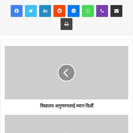
LinkedIn
Reddit
Messenger
WhatsApp
Viber
Share via Email
विजय गुरुङ, सिता पन्त कैनी, शान्ता गौली, सोमा थापा लगायतले शैक्षिक गुणस्तर
वृद्धिहुँदै गएको र थप वृद्धिको लागि सबैले एक आफ्समा हातेमालो गर्दै अघि बढ्नु पर्नेमा
Print
जोड दिएका थिए ।
विद्यालय अनुगमनलाई ध्यान दिऔं