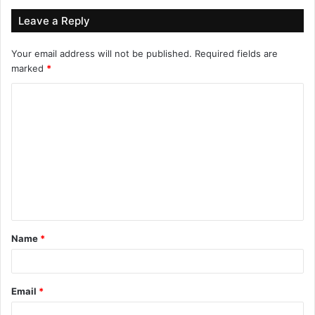
Leave a Reply
Your email address will not be published.
Required fields are
marked
*
C
o
m
m
e
n
t
Name
*
*
Email
*