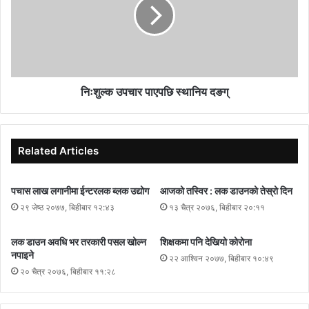
निःशुल्क उपचार पाएपछि स्थानिय दङग्
Related Articles
पचास लाख लगानीमा ईन्टरलक ब्लक उद्योग
आजको तस्विर : लक डाउनको तेस्रो दिन
२९ जेष्ठ २०७७, बिहीबार १२:४३
१३ चैत्र २०७६, बिहीबार २०:११
लक डाउन अवधि भर तरकारी पसल खोल्न
शिक्षकमा पनि देखियो कोरोना
नपाइने
२२ आश्विन २०७७, बिहीबार १०:४९
२० चैत्र २०७६, बिहीबार ११:२८