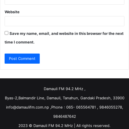
Website
Save my name, email, and website in this browser for the next
time I comment.
Damauli FM 94.2 MHz ,
Byas-2,Balmandir Line, Damauli, Tanahun, Gandaki Pradesh, 33900
info@damaulifm.com.np
,Phone : 065- 065564781 , 9846055278,
9846487642
2023 © Damauli FM 94.2 MHz | All rights reserved.