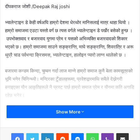
दीपकराज जोशी /Deepak Raj joshi
भ्यालेन्टाइन डे केही वर्षअघि हाम्रो देशमा धेरथोर मानिसलाई मात्र थाहा थियो ।
हाम्रो समाजमा एउटा यस्तो वर्ग छ त्यस वर्गले भ्यालेन्टाइन डे पर्खेर बसेको हुन्छ ।
उपभोक्तावाद र बजारवाद युगमा प्रेम र यसको अभिव्यक्ति बजारवादको शिकार
भएको छ। हाम्रो समाजमा साउने सङ्क्रान्ति, माघे सङ्क्रान्ति, शिवरात्रि र अरू
थुप्रै चाड पर्वभन्दा क्रिसमस, भ्यालेन्टाइन, हालोइन प्यारो लाग्न थालेको छ ।
बजारमा कन्डम किन्दा, चुम्बन गर्दा लाज मान्ने हाम्रो समाज कुनै बेला कामसूत्रको
भूमि भनेर चिनिन्थ्यो। मन्दिरका टुँडालहरूमा, प्रवेशद्वारमाथि सबैले देख्नेगरी
बनाइएका यौन आकृतिहरूले नै प्रस्ट पार्छ हाम्रो समाज प्रेम र यौनमा कति अगाडि
रहेछ भनेर।
कामदेव सौन्दर्यका प्रतीक हुन् भने रति आनन्द, प्रसन्नताकी प्रतीक हुन् ।
Show More
उनलाई कामुकताका लागि चिनिनुका साथै प्रेम र आकर्षणकी देवी भनेर मान्ने
गरिन्छ । संस्कृत शब्द काम-देवको अर्थ ‘दिव्य प्रेम’ वा ‘प्रेमका देवता’ हो।
LinkedIn
Reddit
Messenger
WhatsApp
Viber
Share via Email