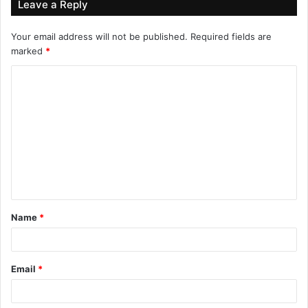
Leave a Reply
Your email address will not be published.
Required fields are
marked
*
C
o
m
m
e
n
t
Name
*
*
Email
*