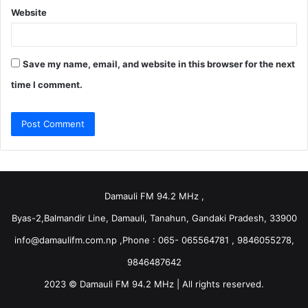
Website
Save my name, email, and website in this browser for the next
time I comment.
Damauli FM 94.2 MHz ,
Byas-2,Balmandir Line, Damauli, Tanahun, Gandaki Pradesh, 33900
info@damaulifm.com.np
,Phone : 065- 065564781 , 9846055278,
9846487642
2023 © Damauli FM 94.2 MHz | All rights reserved.