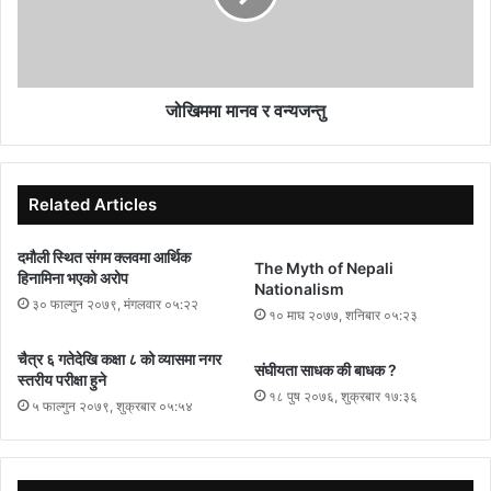
हाम्रो धार्मिक साहित्यको संहिता शैलीमा रचना गरिएका केही यस्ता रचनाहरू छन्
जहाँ रति र कामदेवका संवादमा अहिलेको आधुनिक समाजका प्रेमीप्रेमिका बीच हुने
आत्मीय कुराकानीको प्रस्ट आभाष हुन्छ।
जोखिममा मानव र वन्यजन्तु
Click here to read More
Related Articles
दमौली स्थित संगम क्लवमा आर्थिक
The Myth of Nepali
हिनामिना भएको अरोप
Nationalism
३० फाल्गुन २०७९, मंगलवार ०५:२२
१० माघ २०७७, शनिबार ०५:२३
चैत्र ६ गतेदेखि कक्षा ८ को व्यासमा नगर
संघीयता साधक की बाधक ?
स्तरीय परीक्षा हुने
१८ पुष २०७६, शुक्रबार १७:३६
५ फाल्गुन २०७९, शुक्रबार ०५:५४