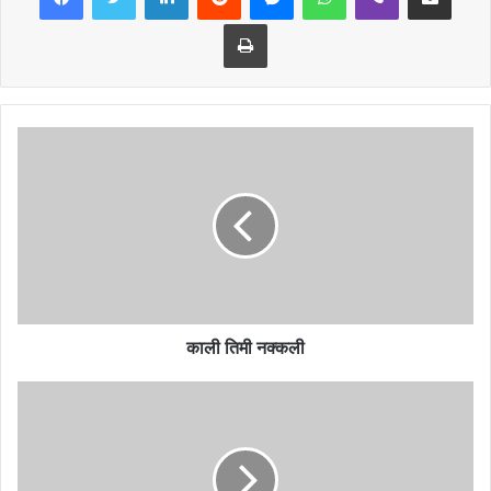
Print
देव शब्दको अर्थ ईश्वरीय वा स्वर्गीय हो; काम शब्दको शाब्दिक अर्थ इच्छा, अभिलाषा
वा चाहना हो, विशेष गरी शारीरिक प्रेम वा यौन सम्बन्धमा।
विष्णु पुराण र भागवत् पुराणमा (5.16.15) विष्णुको अर्को नाम कामदेव हो। यो शब्द
कहिलेकाहीँ शिवको नामका रूपमा प्रयोग भएको छ। कामदेव संस्कृत पाठ ‘प्रयाशित
पदयात्रा’का लेखक पनि हुन्। अर्कातिर, कृष्णको अर्को नाम कामदेव हो; कहिलेकाहीँ
यो शब्द कृष्णको शीर्षकको रूपमा पनि प्रयोग भएको छ। आगाको अर्को नाम काम
हो। यो नाम ऋग्वेद ( ऋग्वेद 9, 113.11) मा पनि प्रयोग भएको छ।
काली तिमी नक्कली
कामदेवलाई एक सुन्दर युवाको रूपमा कल्पना गरिएको छ। उनका हातमा धनु छ।
उनको धनु उखुबाट बनेको छ र त्यस धनुको गुणस्तर माहुरीले बनेको छ। उनका
वाण पाँच प्रकारका सुवासित फूलले बनेका छन् । यी पाँच प्रकारका फूलहरू हुन्:
अशोक, सेतो र निलो कमल, मल्लिका र अम्रामञ्जरी।