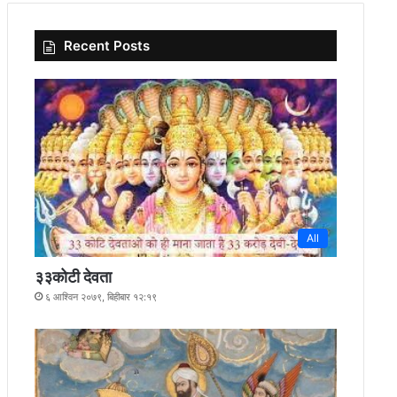
Recent Posts
All
३३कोटी देवता
६ आश्विन २०७९, बिहीबार १२:१९