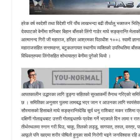
हरेक वर्ष स्वदेशी तथा विदेशी गरि पाँच लाखभन्दा बढी तीर्थालु भक्तजन भित्
देवघाटको बेनीमा शनिबार बिहान बाँसको लिंगो गाडेर माघे सङ्क्रान्ति मे
आत्मानन्द गिरी जी महाराज, हरिहर आश्रमका पिठाधीश १००८ स्वामी ज्ञा
महाराजसहित सन्तमहन्त, बटुकलगायत स्थानीय व्यक्तिको उपस्थितिमा बाँस
विधिवत्रुपमा लिंगोसहित शोभायात्रा बेनीमा पुगेको थियो ।
आपतकालीन उद्धारका लागि डुङ्गा सहितको सुरक्षाकर्मी तैनाथ गरिएको समित
छ । समितिका अनुसार पुलमा लामबद्ध भएर जान र आउनका लागि स्वयंसेवक र
सौरमासको हिसाबले माघे सङ्क्रान्तिदेखि सूर्य धनु राशिबाट मकर राशिमा प्र
दक्षिणी गोलाद्र्धबाट उत्तरी गोलाद्र्धतर्फ प्रवेश गर्ने भएकाले दिन लामा र र
तीर्थस्थलमा स्नान गरी घिउ, चाकु, तिलको लड्डु, सागपात, तरुल, वस्त्र, प
आफूले पनि खाएमा शरीर पोषिलो हुनुका साथै निरोगी भइने जनविश्वास रह