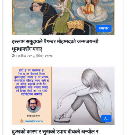
समाचार
इस्लाम समुदायले पैगम्बर मोहम्मदको जन्मजयन्ती
धुमधामसँग मनाए
४ कार्तिक २०७८, बिहीबार ०७:५०
All
दुःखको कारण र सुखको उपाय बीचको अन्योल र