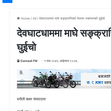
Home
/
All
/
देवघाटधाममा माघे सङ्क्रान्तिको मेलामा भक्तजनको घुईचो
देवघाटधाममा माघे सङ्क्रा
घुईचो
Damauli FM
१ माघ २०७९, आईतवार ०५:४६
दमौली खबर संवाददाता