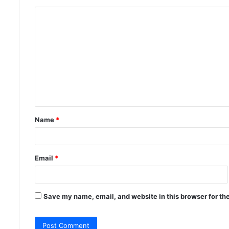
C
o
m
m
e
n
t
Name
*
*
Email
*
Save my name, email, and website in this browser for th