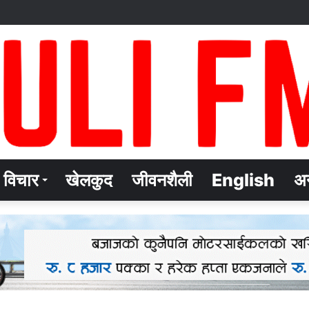
विचार
खेलकुद
जीवनशैली
English
अन