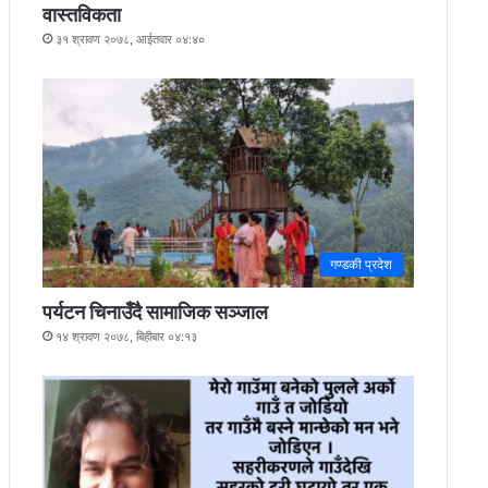
वास्तविकता
३१ श्रावण २०७८, आईतवार ०४:४०
गण्डकी प्रदेश
पर्यटन चिनाउँदै सामाजिक सञ्जाल
१४ श्रावण २०७८, बिहीबार ०४:१३