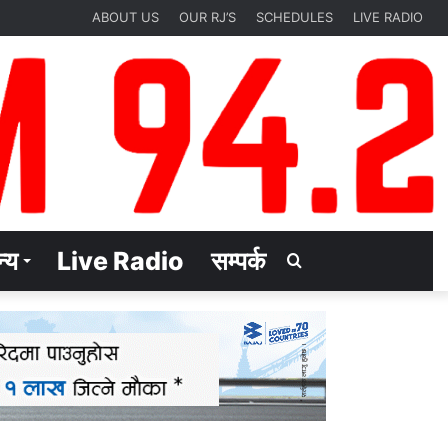
ABOUT US
OUR RJ’S
SCHEDULES
LIVE RADIO
्य
Live Radio
सम्पर्क
Search
for