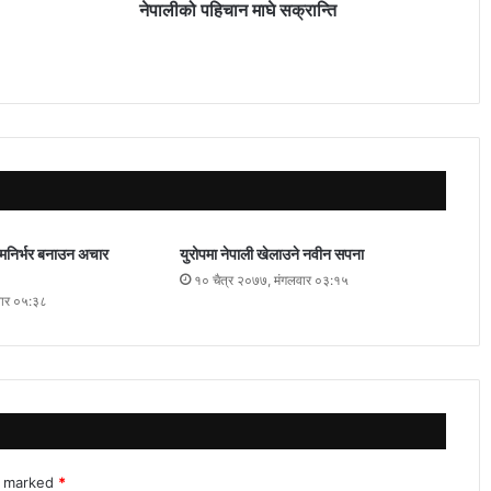
नेपालीको पहिचान माघे सक्रान्ति
त्मनिर्भर बनाउन अचार
युरोपमा नेपाली खेलाउने नवीन सपना
१० चैत्र २०७७, मंगलवार ०३:१५
वार ०५:३८
re marked
*