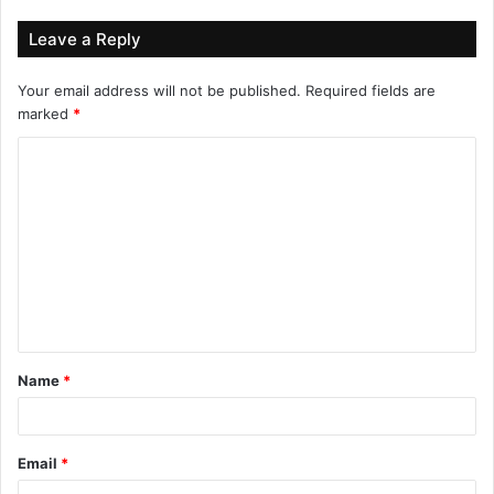
Leave a Reply
Your email address will not be published.
Required fields are
marked
*
C
o
m
m
e
n
t
Name
*
*
Email
*