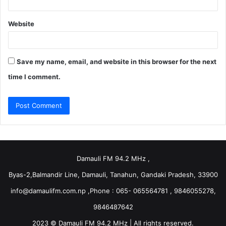
Website
Save my name, email, and website in this browser for the next
time I comment.
Damauli FM 94.2 MHz ,
Byas-2,Balmandir Line, Damauli, Tanahun, Gandaki Pradesh, 33900
info@damaulifm.com.np
,Phone : 065- 065564781 , 9846055278,
9846487642
2023 © Damauli FM 94.2 MHz | All rights reserved.