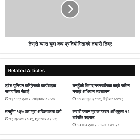
तेस्रो व्यास युवा कप प्रतियोगिताको तयारी तिब्र
Related Articles
ट्रेड युनियन काँग्रेसको कार्यबाहक
तनहुँको भिमाद नगरपालिका बाझो जमिन
सभापतिमा सेढाई
नराख्ने अभियान सञ्चालन
१९ भाद्र २०७९, आईतवार ०५:४५
११ फाल्गुन २०७९, बिहीबार ०५:५३
तनहुँमा १३७ वटा मुद्दा अख्तियारमा दर्ता
सवारी ज्यान मुद्दाका फरार अभियुक्त १८
बर्षपछि पक्राउ
१३ श्रावण २०७९, शुक्रबार ०९:४९
१७ माघ २०७९, मंगलवार ०५:२८