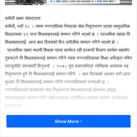
दमौली खबर संवाददाता
दमौली, भदौ २८ । व्यास नगरपालिका भित्रका सेवा निवृत्तभरण भएका सामुदायिक
विद्यालयका २२ जना शिक्षकहरुलाई सम्मान गरिने भएको छ । प्राथमिक तहका ति
शिक्षकहरुलाई आज बाल दिवसको दिन दमौलीमा सम्मान गरिने भएको हो ।
प्राथमिक तहमा स्थायी शिक्षक पदमा कार्यरत रही दरबन्दी मिलान कार्यमा सहयोग
पु¥याउने ति शिक्षकहरुलाई सम्मान गरिने व्यास नगरपालिकाका शिक्षा अधिकृत नविन
पराजुलीले जानकारी दिनुभयो । २०७८ पुस मसान्तभित्र स्वेच्छिक अवकास भइ
निवृत्तभरण हुने ति शिक्षकहरुलाई सम्मान गरिने । बाल दिवसको अवसर पारी आज
बुधबार ति शिक्षकहरुलाई सम्मान गरिने नगरपालिकाले जनाएको छ ।
नगरपालिकाको सभाहलमा सेवा निवृत्तभरण शिक्षकहरुलाई दोसल्ला ओढाइ
कदरपत्रद्वारा सम्मान गरिने सोही शाखाका प्राविधिक सहायक किशोर वास्तोलाले
बताउनुभयो ।
ति शिक्षकहरुलाई २ महिना बराबरको प्रोत्साहन रकम समेत प्रदान गरिने उहाँले
Show More
बताउनुभयो । दरबन्दी मिलानमा सहयोग पु¥याउने ति निवृत्तभरण शिक्षकहरुलाई
सम्मान गर्न लागिएको व्यास नगरपालिका शिक्षा तथा सामाजिक विकास शाखाले