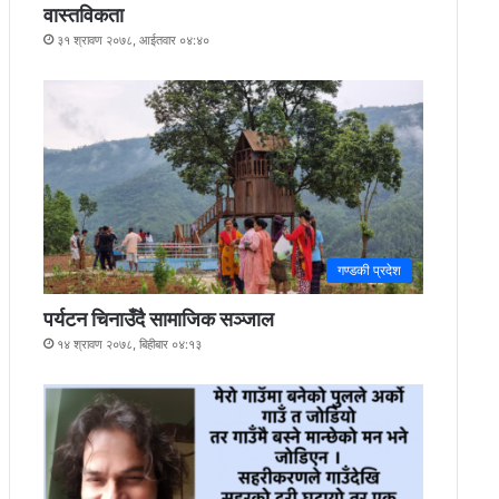
वास्तविकता
३१ श्रावण २०७८, आईतवार ०४:४०
गण्डकी प्रदेश
पर्यटन चिनाउँदै सामाजिक सञ्जाल
१४ श्रावण २०७८, बिहीबार ०४:१३