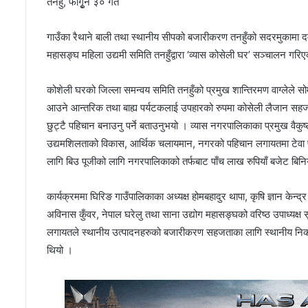
तनहुँ, फागुृन ३० गते
गाउँका रैथाने बाली तथा स्थानीय सीपको बजारीकरण तनहुँको सदरमुकामा 
महासङ्घ महिला उद्यमी समिति तनहुँद्वारा ‘व्यास कोसेली घर’ सञ्चालन गरि
कोशेली घरको जिल्ला समन्वय समिति तनहुँको प्रमुख शान्तिरमण वाग्लेले सो
आउने आन्तरिक तथा बाह्य पर्यटकलाई उपहारको रुपमा कोसेली लैजान सहज हुने 
छुट्टै पहिचान बनाउनु पर्ने बताउनुभयो । व्यास नगरपालिकाका प्रमुख वैकु
उद्यमशिलताको विकास, आर्थिक चलायमान, नगरको पहिचान लगायतमा टेवा पुग्
लागि बिउ पूजीको लागि नगरपालिकाको तर्फबाट पाँच लाख रुपियाँ बजेट बि
कार्यक्रममा घिरिङ गाउँपालिकाका अध्यक्ष होमबहादुर थापा, कृषि ज्ञान केन्द्
अविनास कुँवर, नेपाल घरेलु तथा साना उद्योग महासङ्घको वरिष्ठ उपाध्यक्ष सूर
लगायतले स्थानीय उत्पादनहरुको बजारीकरण सहजताका लागि स्थानीय निकायल
थियो ।