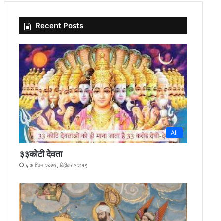
Recent Posts
All
३३कोटी देवता
६ आश्विन २०७९, बिहीबार १२:१९