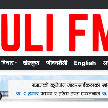
विचार
खेलकुद
जीवनशैली
English
अन