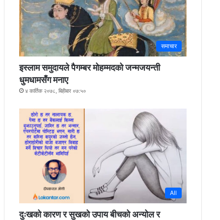
समाचार
इस्लाम समुदायले पैगम्बर मोहम्मदको जन्मजयन्ती
धुमधामसँग मनाए
४ कार्तिक २०७८, बिहीबार ०७:५०
All
दुःखको कारण र सुखको उपाय बीचको अन्योल र