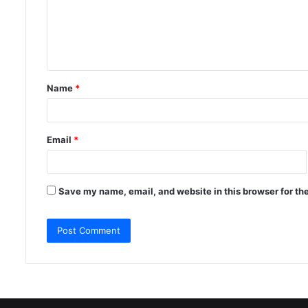
m
e
n
t
Name
*
*
Email
*
Save my name, email, and website in this browser for th