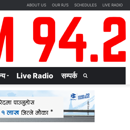
ABOUT US
OUR RJ’S
SCHEDULES
LIVE RADIO
्य
Live Radio
सम्पर्क
Search
for