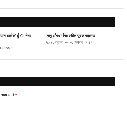
भियान चालेको हुँ ः नेता
लागु औषध गाँजा सहित युवक पक्राउ
३२ श्रावण २०८०, बिहीबार ०९:३१
बार ०५:४५
re marked
*