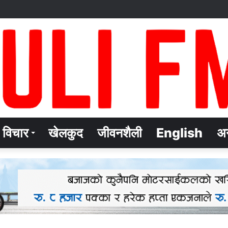
विचार
खेलकुद
जीवनशैली
English
अन