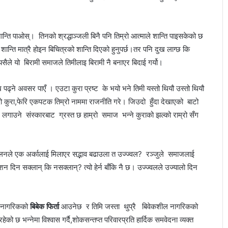
शान्ति पाओस्। तिनको श्रद्धाञ्जली बिनै पनि तिम्रो आत्माले शान्ति पाइसकेको छ
शान्ति मात्रै होइन बिचित्रको शान्ति दिएको हुनुपर्छ।तर पनि दुख लाग्छ कि
यसैले यो बिरामी समाजले तिमीलाइ बिरामी नै बनाएर बिदाई गर्यो।
पढ्ने अवसर पाएँ । एउटा कुरा प्रष्ट के भयो भने तिमी यस्तो थियौ उस्तो थियौ
्दो कुरा,फेरि एकपटक तिम्रो नाममा राजनीति गरे। जिउदो हुँदा देखाएको बाटो
ो लगाउने संस्कारबाट ग्रस्त छ हाम्रो समाज भन्ने कुराको झल्को राम्रो सँग
िलनले एक अर्कालाई मिलाएर सद्भाव बढाउला त उज्ज्वल? रञ्जुले समाजलाई
देशन दिन सक्लान् कि नसक्लान्? त्यो हेर्न बाँकि नै छ। उज्ज्वलले उज्यालो दिन
ा नागरिकको
बिबेक फिर्ता
आउनेछ र तिमि जस्ता थुप्रै बिवेकशील नागरिकको
ो छ भन्नेमा विश्वास गर्दै,शोकसन्तप्त परिवारप्रति हार्दिक समवेदना व्यक्त