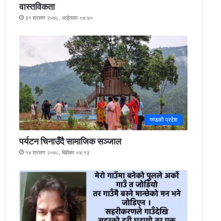
वास्तविकता
३१ श्रावण २०७८, आईतवार ०४:४०
गण्डकी प्रदेश
पर्यटन चिनाउँदै सामाजिक सञ्जाल
१४ श्रावण २०७८, बिहीबार ०४:१३