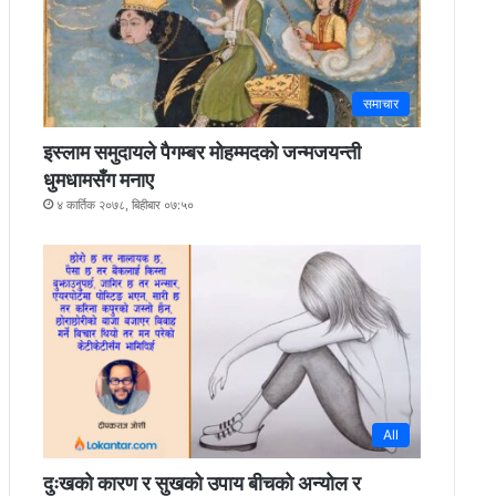
समाचार
इस्लाम समुदायले पैगम्बर मोहम्मदको जन्मजयन्ती
धुमधामसँग मनाए
४ कार्तिक २०७८, बिहीबार ०७:५०
All
दुःखको कारण र सुखको उपाय बीचको अन्योल र