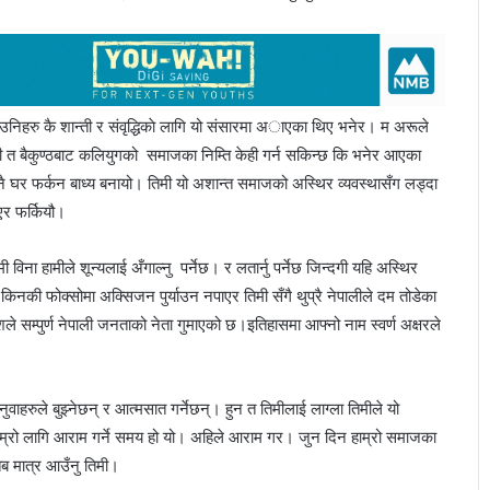
लले उनिहरु कै शान्ती र संवृद्धिकाे लागि यो संसारमा अाएका थिए भनेर। म अरूले
िमी त बैकुण्ठबाट कलियुगको समाजका निम्ति केही गर्न सकिन्छ कि भनेर आएका
्नै घर फर्कन बाध्य बनायो। तिमी यो अशान्त समाजको अस्थिर व्यवस्थासँग लड्दा
एर फर्कियौ।
ना हामीले शून्यलाई अँगाल्नु पर्नेछ। र लतार्नु पर्नेछ जिन्दगी यहि अस्थिर
 किनकी फोक्सोमा अक्सिजन पुर्याउन नपाएर तिमी सँगै थुप्रै नेपालीले दम तोडेका
 सम्पुर्ण नेपाली जनताको नेता गुमाएको छ।इतिहासमा आफ्नो नाम स्वर्ण अक्षरले
वाहरुले बुझ्नेछन् र आत्मसात गर्नेछन्। हुन त तिमीलाई लाग्ला तिमीले यो
िम्रो लागि आराम गर्ने समय हो यो। अहिले आराम गर। जुन दिन हाम्रो समाजका
ब मात्र आउँनु तिमी।