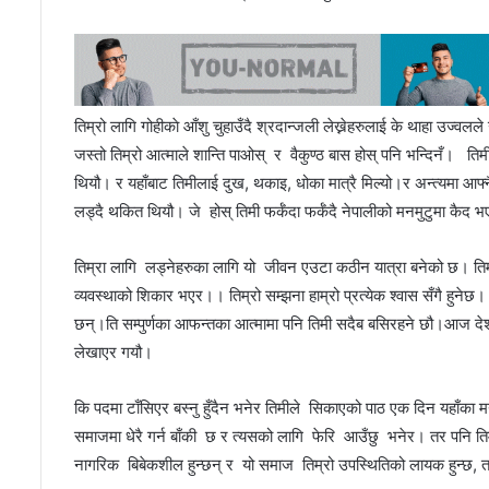
तिम्रो लागि गोहीकाे आँशु चुहाउँदै श्रदान्जली लेख्नेहरुलाई के थाहा उज्व
जस्तो तिम्रो आत्माले शान्ति पाओस् र वैकुण्ठ बास होस् पनि भन्दिनँ। त
थियौ। र यहाँबाट तिमीलाई दुख, थकाइ, धोका मात्रै मिल्यो।र अन्त्यमा आफ
लड्दै थकित थियौ। जे होस् तिमी फर्कँदा फर्कँदै नेपालीको मनमुटुमा कैद भ
तिम्रा लागि लड्नेहरुका लागि यो जीवन एउटा कठीन यात्रा बनेको छ। तिमी वि
व्यवस्थाको शिकार भएर।। तिम्रो सम्झना हाम्रो प्रत्येक श्वास सँगै हुनेछ।
छन्।ति सम्पुर्णका आफन्तका आत्मामा पनि तिमी सदैब बसिरहने छौ।आज देशले
लेखाएर गयौ।
कि पदमा टाँसिएर बस्नु हुँदैन भनेर तिमीले सिकाएको पाठ एक दिन यहाँका मनु
समाजमा धेरै गर्न बाँकी छ र त्यसको लागि फेरि आउँछु भनेर। तर पनि त
नागरिक बिबेकशील हुन्छन् र यो समाज तिम्रो उपस्थितिको लायक हुन्छ, त