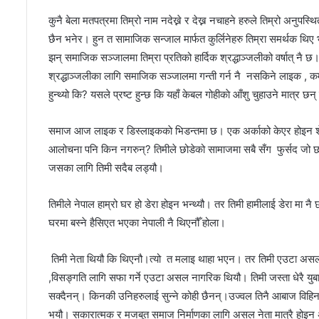
कुनै बेला मतपत्रमा तिम्रो नाम नदेख्ने र देख्न नचाहने हरुले तिम्रो अन
छैन भनेर। हुन त सामाजिक सन्जाल मार्फत कुर्लिनेहरु तिम्रा समर्थक थिए भन्
झन् समाजिक सञ्जालमा तिम्रा प्रतिको हार्दिक श्रद्धाञ्जलीको वर्षात् नै
श्रद्धाञ्जलीका लागि समाजिक सञ्जालमा गन्ती गर्न नै नसकिने लाइक ,
हुन्थ्यो कि? यसले प्रष्ट हुन्छ कि यहाँ केबल गोहीकाे आँशु चुहाउने मा
समाज आज लाइक र डिस्लाइककाे भिडन्तमा छ। एक अर्काको केएर होइन शेय
आलोचना पनि किन नगरुन्? तिमीले छोडेको सामाजमा सबै सँग फुर्सद जो छ
जसका लागि तिमी सदैब लड्यौ।
तिमीले नेपाल हाम्रो घर हो डेरा होइन भन्थ्यौ। तर तिमी हामीलाई डेरा मा नै 
घरमा बस्ने हैसिएत भएका नेपाली नै थिएनौँ होला।
तिमी नेता थियौ कि थिएनौ।त्यो त मलाइ थाहा भएन। तर तिमी एउटा असल
,विसङ्गति लागि सफा गर्ने एउटा असल नागरिक थियौ। तिमी जस्ता धेरै युब
सक्दैनन्। किनकी उनिहरुलाई सुन्ने कोही छैनन्।उज्वल तिनै आबाज विहिन
भयौ। सकारात्मक र मजबुत समाज निर्माणका लागि असल नेता मात्रै होइ