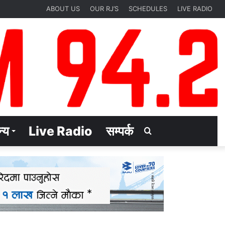
ABOUT US
OUR RJ’S
SCHEDULES
LIVE RADIO
्य
Live Radio
सम्पर्क
Search
for