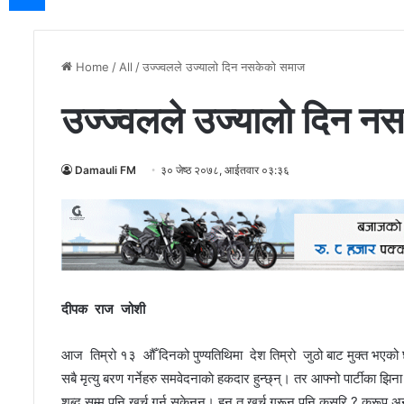
Home
/
All
/
उज्ज्वलले उज्यालो दिन नसकेको समाज
उज्ज्वलले उज्यालो दिन 
Damauli FM
३० जेष्ठ २०७८, आईतवार ०३:३६
दीपक राज जोशी
आज तिम्रो १३ औँ दिनको पुण्यतिथिमा देश तिम्रो जुठो बाट मुक्त भएको
सबै मृत्यु बरण गर्नेहरु समवेदनाकाे हकदार हुन्छ्न्। तर आफ्नो पार्टीका झिना
शब्द सम्म पनि खर्च गर्न सकेनन्। हुन त खर्च गरून् पनि कसरि ? कुरूप अ