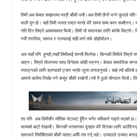
तिमी अब केबल सम्झनामा मात्रै बाँकी भयौ।अब तिमी छैनौ भन्ने कुराले यति
कली युग हो। यहाँ तिमी जस्ता राम्रा मान्छे धेरै समय सम्म बस्न सक्दैनन्।
गति दिन तिम्रो आवश्यकता थियो। तिमी यो समाजका लागि बनेकै थिएनौ। कि
गर्यौ नागरिक, समाज र राज्यलाई सहि मार्ग तर्फ डोहोर्याउन।
अब जहाँ पनि हुन्छौ,त्यहाँ तिमीलाई शान्ती मिल्नेछ। किनकी तिमीले तिम्रो 
आएन। तिम्रो योजनामा साथ दिनेहरू कोही भएनन्। केवल सामाजिक सन्जाल म
नफाट्नको लागि ब्राण्डको ट्याग भएकै जुत्ता लगाउनुपर्छ। चाहे त्यो बलियो ह
आफ्नो कर्तव्य निर्वाह गर्न कसुर बाँकी राखेनौ।त्यो नै ठुलो योगदान थियो।
तर पनि अब तिमीसँग भौतिक भेटघाट हुँदैन भनेर स्वीकार्न गाह्रो भएको 
सत्यकाे बाटो देखायौ। किनकी भगवानका दुतहरु धेरै दिनका लागि आउँदैन
समाजले तिमीबिनाकाे बाँकी यात्रा आफैँ तय गर्नु पर्छ। उज्वलले उज्वल ब