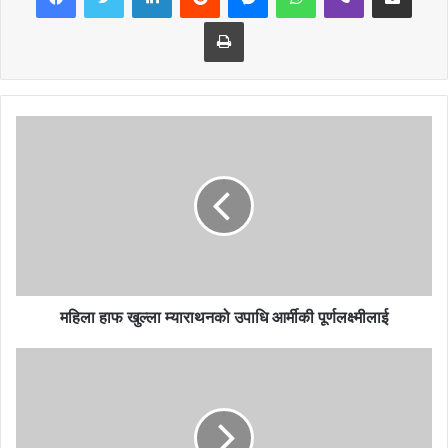
छैनन् । नेपालमा नारीले अवसर नपाएका होइनन् तर अझै पनि जुन रुपमा पाउनु
Print
पर्ने हो त्यो पाएको अवस्था छैन । नेपालमा राष्ट्रपति सभामूख, प्रधानन्यायधिश
बन्ने अवसर पाईसकेका छन् । प्रधानमन्त्री तथा पार्टीको अध्यक्ष हुने अवसरको
वातारण पनि मिलाउनु पर्छ । छोरा र छोरी बराबर हुन् भनेर शिक्षादिक्षा दिने, काममा
महिलालाई भार बढी नथप्ने जस्ता कार्य गरिनु पर्दछ । छोरा छोरी बराबर हुन् भन्ने
जनचेतना जगाउनु पर्दछ । समान नठान्ने परम्परागत सोचले छोराको आशामा
छोरीको भ्रुण हत्या गर्ने जस्ता जघन्य अपराध रोकिनु आवश्यक
महिला हाफ खुल्ला म्याराथनको उपाधि आर्मीकी पूर्णलक्ष्मीलाई