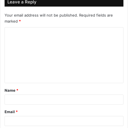
Leave a Reply
Your email address will not be published.
Required fields are
marked
*
C
o
m
m
e
n
t
Name
*
*
Email
*