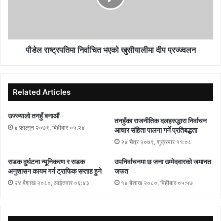
पौडेल राष्ट्रपतिमा निर्वाचित भएको खुसीयालीमा दीप प्रज्ज्वलन
Related Articles
उज्ज्यालो तनहुँ बनाऔं
तनहुँका राजनीतिक दलहरुद्धारा निर्वाचन
४ फाल्गुन २०७९, बिहीबार ०५:२४
आचार संहिता पालना गर्ने प्रतिबद्धता
२४ चैत्र २०७९, शुक्रबार ११:०८
सडक दुर्घटना न्यूनिकरण र सडक
उपनिर्वाचनमा छ जना उम्मेदवारको जमानत
अनुशासन कायम गर्न ट्राफिक सप्ताह हुने
जफत
२४ बैशाख २०८०, आईतवार ०६:४३
१४ बैशाख २०८०, बिहीबार ०५:५७