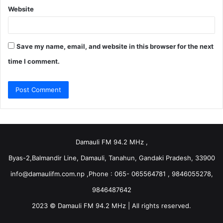
Website
Save my name, email, and website in this browser for the next
time I comment.
Damauli FM 94.2 MHz ,
Byas-2,Balmandir Line, Damauli, Tanahun, Gandaki Pradesh, 33900
info@damaulifm.com.np
,Phone : 065- 065564781 , 9846055278,
9846487642
2023 © Damauli FM 94.2 MHz | All rights reserved.