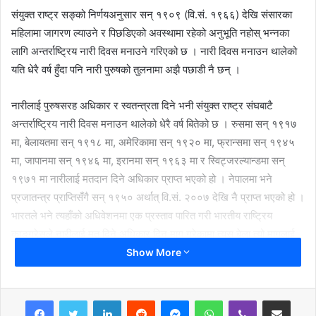
संयुक्त राष्ट्र सङ्को निर्णयअनुसार सन् १९०९ (वि.सं. १९६६) देखि संसारका
महिलामा जागरण ल्याउने र पिछडिएको अवस्थामा रहेको अनुभूति नहोस् भन्नका
लागि अन्तर्राष्ट्रिय नारी दिवस मनाउने गरिएको छ । नारी दिवस मनाउन थालेको
यति धेरै वर्ष हुँदा पनि नारी पुरुषको तुलनामा अझै पछाडी नै छन् ।
नारीलाई पुरुषसरह अधिकार र स्वतन्त्रता दिने भनी संयुक्त राष्ट्र संघबाटै
अन्तर्राष्ट्रिय नारी दिवस मनाउन थालेको धेरै वर्ष बितेको छ । रुसमा सन् १९१७
मा, बेलायतमा सन् १९१८ मा, अमेरिकामा सन् १९२० मा, फ्रान्समा सन् १९४५
मा, जापानमा सन् १९४६ मा, इरानमा सन् १९६३ मा र स्विट्जरल्यान्डमा सन्
१९७१ मा नारीलाई मतदान दिने अधिकार प्राप्त भएको हो । नेपालमा भने
प्रजातन्त्र प्राप्तिसँगै सन् १९५० अर्थात् वि.सं. २००७ देखि नै प्राप्त भएको हो ।
भारतले भने त्यहाँको अधिवेशनमा एक प्रस्ताव पारित गरी भारतीय राष्ट्रिय
काङ्ग्रेसले नारीलाई मत दिने अधिकार दिन माग गरेकामा त्यस बेला त्यो मागलाई
घरेलु समस्या भनी पन्छाइयो र पछि सन् १९२० देखि १९२९को बीचमा विभिन्न
Show More
प्रस्ताव पारित गर्दै अन्त्यमा नारीलाई मत दिने अधिकार दिइएको हो । अन्य देशको
तुलना नारीलाई धेरै अधिकार प्रदान गरिएपनि अझै पनि जुन रुपमा नारीहरु
LinkedIn
Reddit
Messenger
WhatsApp
Viber
Share via Email
आर्थिक, सामाजिक, राजनीतिक रुपमा अघि बढ्ने त्यो रुपमा अघि बढ्न सकेका