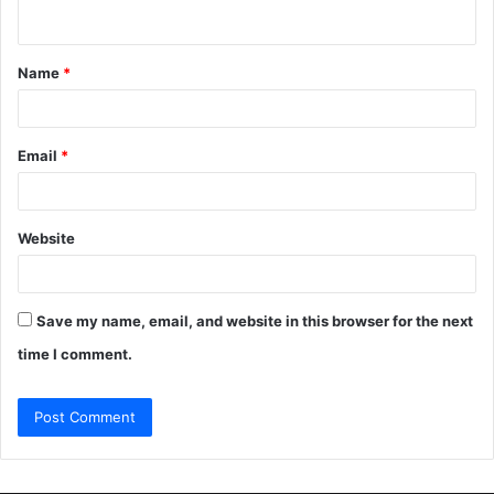
n
t
Name
*
*
Email
*
Website
Save my name, email, and website in this browser for the next
time I comment.