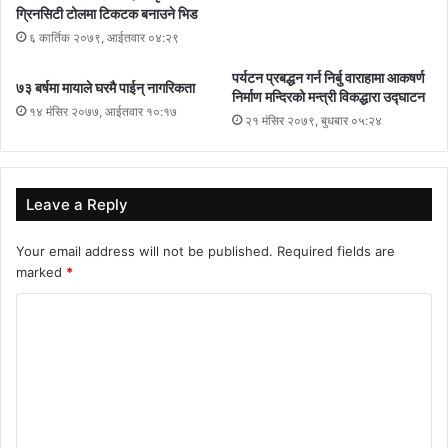
ग्रिनसिटी टोलमा टिकटक बनाउने भिड
६ कार्तिक २०७९, आईतवार ०४:२९
पर्यटन प्रबद्धन गर्न निर्बु वाराहामा आकषर्ण
७३ बर्षमा मायाले घरमै पाईन् नागरिकता
निर्माण मन्दिरको मन्त्री विकद्धारा उद्घाटन
१४ मंसिर २०७७, आईतवार १०:१७
२१ मंसिर २०७९, बुधबार ०५:२४
Leave a Reply
Your email address will not be published.
Required fields are
marked
*
C
o
m
m
e