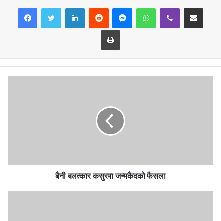
LinkedIn
Reddit
Messenger
WhatsApp
Viber
Share via Email
भएको थियो भने यस पटक जिल्ला आर्यूर्वेद स्वास्थ्य केन्द्रले नाम राख्न सफल भएको
छ । आफ्नो सेवालाई प्रभावकारी बनाउन सबै कार्यालयले ध्यान दिनु पर्दछ ।
Print
सरकारको काम कहिले जाला घाम भनेर ठग्ने काम गर्नुहुँदैन । नेपालको विकासको
गतिलाई तिब्र रुपमा बढाउने क्रममा सेवा प्रदायक कार्यालय मितव्ययी ढंगले गर्नु
पर्दछ भने भने सहज र सरल तरिकाले सेवा पाउने व्यवस्था गर्नु पर्दछ ।
बैनी बलत्कार कसुरमा जन्मकैदको फैसला