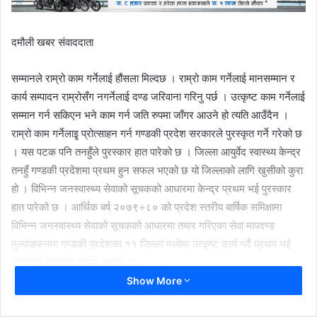
दमौली खबर संवाददाता
सम्मानले राम्रो काम गर्नेलाई हौंसला मिल्दछ । राम्रो काम गर्नेलाई मानसम्मान र
कार्य सम्पादन राम्रोसँग नगर्नेलाई दण्ड जरिवाना गरिनु पर्छ । उत्कृष्ट काम गर्नेलाई
सम्मान गर्न सकिएन भने काम गर्न जति रुपमा जाँगर आउने हो त्यति आउँदैन ।
राम्रो काम गर्नेलाइृ प्रोत्साहन गर्न गण्डकी प्रदेश सरकारले पुरस्कृत गर्ने गरेको छ
। यस पटक पनि तनहुँले पुरस्कार हात पारेको छ । जिल्ला आयुर्वेद स्वास्थ्य केन्द्र
तनहुँ गण्डकी प्रदेशमा प्रथम हुन सफल भएको छ यो जिल्लाको लागि खुसीको कुरा
हो । विभिन्न जनस्वास्थ्य सेवाको सूचकको आधारमा केन्द्र प्रथम भई पुरस्कार
हात पारेको छ । आर्थिक बर्ष २०७९÷८० को प्रदेश स्तरीय बार्षिक समिक्षामा
विभिन्न जनस्वास्थ्य सेवाको सूचकको आधारमा तयार गरिएका सेवा मापदण्ड
मुल्याङकनमा गण्डकी प्रदेशका ११ जिल्ला मध्येमा उत्कृष्ट कार्य गर्दै प्रथम भई
तनहुँलाई चिनाउन सफल भएको छ ।
Show More
सेवा प्रवाह चुस्तदुस्त राख्न कार्यालयले आगामी वर्ष पनि ध्यान दिनु पर्दछ । तनहुँका
विभिन्न कार्यालयले पुरस्कार पाउँदै आएका छन् । गत वर्ष कृषि ज्ञान केन्द्र पुरस्कुत