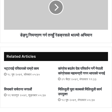
डेङ्गु नियन्त्रण गर्न तनहुँ रेडक्रसले थाल्यो अभियान
Related Articles
भट्टराई परिवारको राम्रो काम
कांग्रेस बदलेर देश परिवर्तन गर्ने नेपाली
कांग्रेसका महामन्त्री गगन थापाको भनाई
१८ पुष २०७९, सोमबार ०५:४०
२१ चैत्र २०७९, मंगलवार ११:३३
विमाबारे सचेतना जगाऔं
मिलिजुली युवा क्लबको मिलिजुली कार्य
उपयुक्त
१९ फाल्गुन २०७९, शुक्रबार ०५:३७
१२ पुष २०७९, मंगलवार ०५:३७