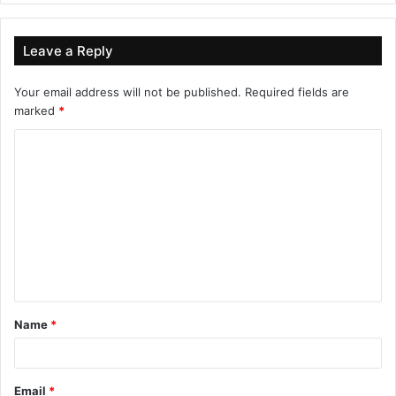
Leave a Reply
Your email address will not be published.
Required fields are
marked
*
C
o
m
m
e
n
t
Name
*
*
Email
*