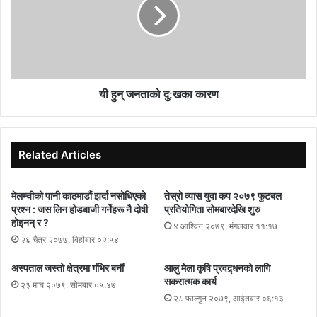
यी हुन् जनताको दु:खका कारण
Related Articles
मेलम्चीको पानी काठमाडौं झर्दा नसोधिएको
तेस्रो व्यास युवा कप २०७९ फुटबल
प्रश्न : जस लिन होडबाजी गर्नेहरू नै दोषी
प्रतियोगिता सोमबारदेखि शुरु
होइनन् र ?
४ आश्विन २०७९, मंगलवार ११:१७
२६ चैत्र २०७७, बिहीबार ०२:५४
अस्पताल जस्तो क्षेत्रमा गंभिर बनौं
आलु मेला कृषि प्रवद्र्धनको लागि
सकरात्मक कार्य
२३ माघ २०७९, सोमबार ०५:४७
२८ फाल्गुन २०७९, आईतवार ०६:१३