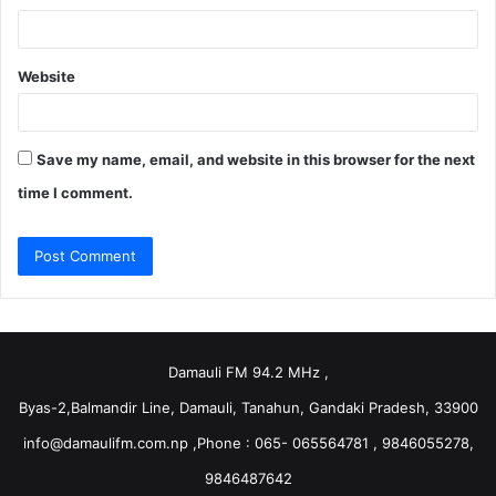
Website
Save my name, email, and website in this browser for the next
time I comment.
Damauli FM 94.2 MHz ,
Byas-2,Balmandir Line, Damauli, Tanahun, Gandaki Pradesh, 33900
info@damaulifm.com.np
,Phone : 065- 065564781 , 9846055278,
9846487642