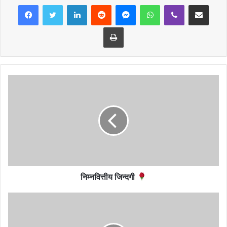
LinkedIn
Reddit
Messenger
WhatsApp
Viber
Share via Email
सुदुर वस्तीमा , पुगेर हेर त लाल्टिन ,टुकी र मैन छैन ।।
Print
निम्नवित्तीय जिन्दगी