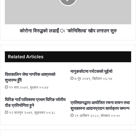
कोरोना विरुद्धको लडाइँ ः ‘कोभिशिल्ड’ खोप लगाउन सुरु
Related Articles
मानुङकोटमा पर्यटकको घुईचो
दिवाकालिन जेष्ठ नागरिक आश्रमको
७ पुष २०७९, बिहीबार ०६:५४
शुभारम्भ हुँदै
११ माघ २०७९, बुधबार ०५:४४
घिरिङ गाउँ पालिकामा प्रथम घिरिङ पर्वतीय
प्रतिष्ठानद्धारा आयोजित रचना वाचन तथा
दौड प्रतियोगिता हुने
शुभकामना आदानप्रदान कार्यक्रम सम्पन्न
१२ फाल्गुन २०७९, शुक्रबार ०५:३८
२९ आश्विन २०८०, सोमबार ०५:५०