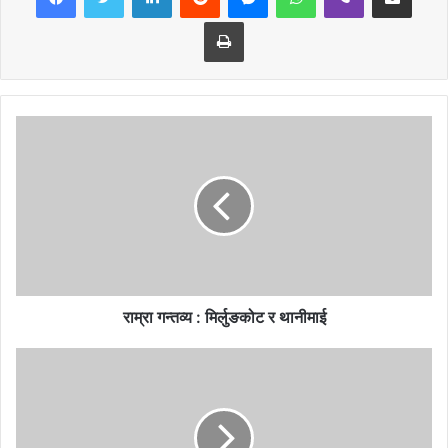
Print
बाटो खास उही छ राष्ट्रभरमा कुद्छन् नयाँ सन्तति
भन्छन् यो अधिराज्य हो जनहरू दिन्छन् सुनी सम्मति
मात्रै दन्तबजान हैकम ठुलो पारेर सत्ता खियो
निर्धाको अधिकार होस् यति भए बाँकी कुुरा के रह्यो।
सत्ता मत्त भएर आज अहिले विध्वंशमा देखियो
हाम्रो राष्ट्र बचाउने स्थिति मिलोस् सत्पात्र खाँचो भयो
आओस् राज्य उही पुरातन हुने जे जो हटेको थियो
राजा रङ्क समान हुन् यति भए बाँकी कुरा के रह्यो।।
राम्रा गन्तव्य : मिर्लुङकोट र थानीमाई
सिफल काठमाण्डौ।
-९८४१३८८५४०