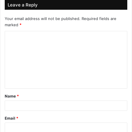
Leave a Reply
Your email address will not be published.
Required fields are
marked
*
C
o
m
m
e
n
t
Name
*
*
Email
*