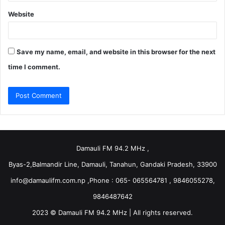
Website
Save my name, email, and website in this browser for the next
time I comment.
Damauli FM 94.2 MHz ,
Byas-2,Balmandir Line, Damauli, Tanahun, Gandaki Pradesh, 33900
info@damaulifm.com.np
,Phone : 065- 065564781 , 9846055278,
9846487642
2023 © Damauli FM 94.2 MHz | All rights reserved.