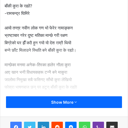
बाँकी कुरा के रह्यो?
-रामचन्द्र घिमिरे
आयो तन्त्र नवीन लोक गण भो फेरेर नामाङ्कन
भ्रष्टाचार गरेर दुष्ट मतिका मान्छे गरी रक्षण
बिग्रेको घर झैँ कठै हुन गयो यो देश राम्रै थियो
बन्ने छाँट मिलाउने स्थिति बने बाँकी कुरा के रह्यो।
मान्छेका मनमा अनेक-तिरका हालेर नौला कुरा
आए खान भनी विधायकहरू टन्नै बने माकुरा
जालोमा निमुखा सबै फसिगए साँचो कुरा लेखियो
फोस्रा भाषणबाज छन् पर हटून् बाँकी कुरा के रह्यो!
जो प्राचीन छ नासिदैँन तर खै!बेकार छन् लेखिए
Show More
हानाथाप बढाउने नियतमा नेता नयाँ देखिए
भाषा संस्कृति मर्म धर्म नहुने मन्त्री बन्यो देखियो
LinkedIn
Reddit
Messenger
WhatsApp
Viber
Share via Email
हट्नै पर्छ तुरुन्त उद्यम हओस् बाँकी कुरा के रह्यो।