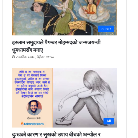
समाचार
इस्लाम समुदायले पैगम्बर मोहम्मदको जन्मजयन्ती
धुमधामसँग मनाए
४ कार्तिक २०७८, बिहीबार ०७:५०
All
दुःखको कारण र सुखको उपाय बीचको अन्योल र