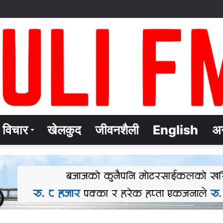
विचार
खेलकुद
जीवनशैली
English
अन