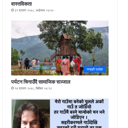
वास्तविकता
३१ श्रावण २०७८, आईतवार ०४:४०
गण्डकी प्रदेश
पर्यटन चिनाउँदै सामाजिक सञ्जाल
१४ श्रावण २०७८, बिहीबार ०४:१३