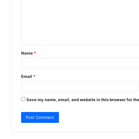
m
m
e
n
t
Name
*
*
Email
*
Save my name, email, and website in this browser for th