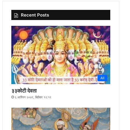
Recent Posts
All
३३कोटी देवता
६ आश्विन २०७९, बिहीबार १२:१९