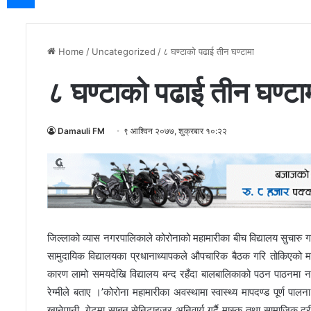
Home
/
Uncategorized
/
८ घण्टाको पढाई तीन घण्टामा
८ घण्टाको पढाई तीन घण्टा
Damauli FM
९ आश्विन २०७७, शुक्रबार १०:२२
जिल्लाको व्यास नगरपालिकाले कोरोनाको महामारीका बीच विद्यालय सुचारु गर
सामुदायिक विद्यालयका प्रधानाध्यापकले औपचारिक बैठक गरि तोकिएको माप
कारण लामो समयदेखि विद्यालय बन्द रहँदा बालबालिकाको पठन पाठनमा नकार
रेग्मीले बताए ।’कोरोना महामारीका अवस्थामा स्वास्थ्य मापदण्ड पूर्ण पालन
खानेपानी, गेटमा साबुन सेनिटाइजर अनिवार्य गर्दै मास्क तथा सामाजिक दुर