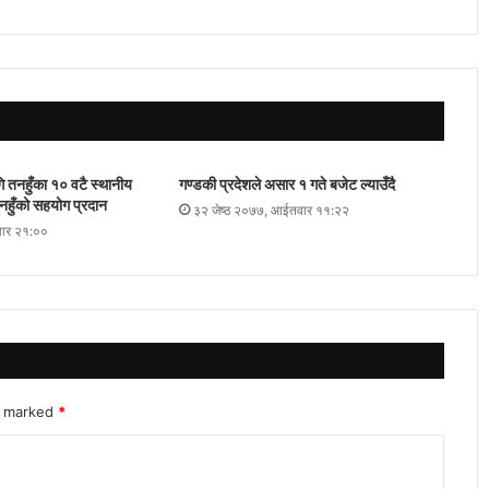
 तनहुँका १० वटै स्थानीय
गण्डकी प्रदेशले असार १ गते बजेट ल्याउँदै
तनहुँको सहयोग प्रदान
३२ जेष्ठ २०७७, आईतवार ११:२२
वार २१:००
re marked
*