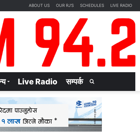
ABOUT US
OUR RJ’S
SCHEDULES
LIVE RADIO
्य
Live Radio
सम्पर्क
Search
for