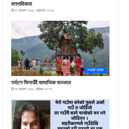
वास्तविकता
३१ श्रावण २०७८, आईतवार ०४:४०
गण्डकी प्रदेश
पर्यटन चिनाउँदै सामाजिक सञ्जाल
१४ श्रावण २०७८, बिहीबार ०४:१३