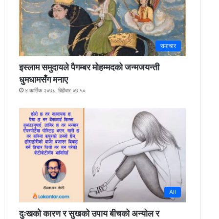
समाचार
इस्लाम समुदायले पैगम्बर मोहम्मदको जन्मजयन्ती
धुमधामसँग मनाए
४ कार्तिक २०७८, बिहीबार ०७:५०
All
दुःखको कारण र सुखको उपाय बीचको अन्योल र