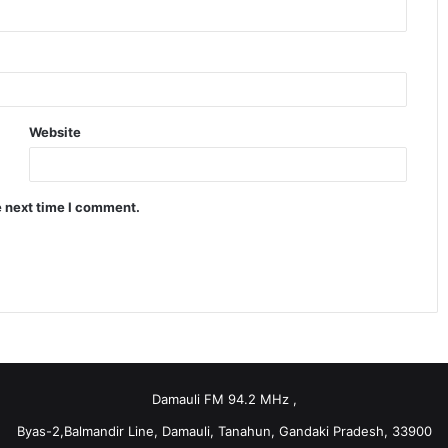
Website
e next time I comment.
Damauli FM 94.2 MHz ,
Byas-2,Balmandir Line, Damauli, Tanahun, Gandaki Pradesh, 33900