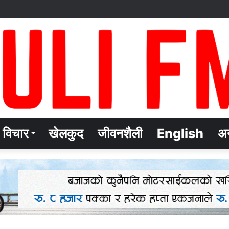
विचार
खेलकुद
जीवनशैली
English
अन