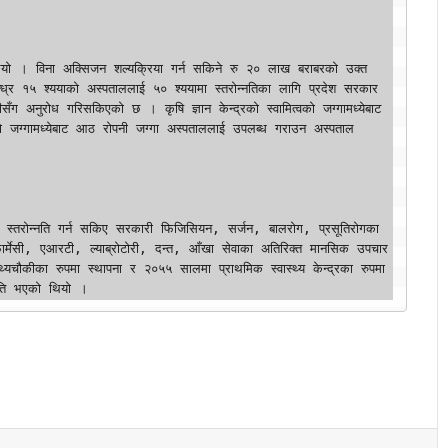
्ध्र १५ श्ययाको अस्पताललाई ५० श्ययामा स्तरोन्नतिका लागि प्रदेश सरकार 
सँग अनुरोध गरिसकिएको छ । कृषि ज्ञान केन्द्रको स्वामित्वको जग्गामध्येबाट 
्वको जग्गामध्येबाट आठ रोपनी जग्गा अस्पताललाई उपलब्ध गराउन अस्पताल 
फार्मेसी, एआरटी, ल्याब्रोटोरी, दन्त, आँखा सेवाका अतिरिक्त मानसिक उपचार 
यचौकीका रुपमा स्थापना र २०५५ सालमा प्राथमिक स्वास्थ्य केन्द्रका रुपमा 
नति भएको थियो ।
LinkedIn
Reddit
Messenger
Share via Email
Print