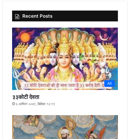
Recent Posts
All
३३कोटी देवता
६ आश्विन २०७९, बिहीबार १२:१९