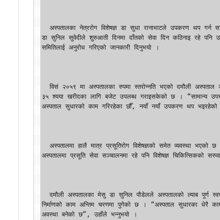
  अस्पतालका नेत्ररोग विशेषज्ञ डा सुधा रानाभाटले उपकरण थप गर्न सकिए अस्पतालबाटै शल्यक्रिया सेवा दिन सकिने बताउनुभयो । दन्तरोग विशेषज्ञ 
डा सुनिल सुवेदीले शुरुआती दिनमा दाँतको सेवा दिन कठिनाइ रहे पनि 
समितिलाई अनुरोध गरिएको जानकारी दिनुभयो ।

  विसं २०५९ मा अस्पतालका रुपमा स्तरोन्नति भएको दमौली अस्पताल उपकरण थप्ने प्रयासमा जुटेको छ । अध्यक्ष अधिकारीका अनुसार सरकारले 
३५ श्यया खरीदका लागि बजेट उपलब्ध गराइसकेको छ । “सामान्य उपचारक
अस्पताल सुधारको काम गरिरहेका छौँ, नयाँ नयाँ उपकरण थप भइरहेको छ
  अस्पतालमा हालै मात्र प्रसूतिरोग विशेषज्ञको समेत व्यवस्था भएको छ । यससँगै अस्पतालबाटै प्रसूति सेवासमेत शुरु भएको छ । यस अगाडि पनि 
अस्पतालमा प्रसूति सेवा सञ्चालनमा रहे पनि विशेषज्ञ चिकित्सिकको सर
  दमौली अस्पतालका मेसु डा सुनिल पौडेलले अस्पतालको ल्याब पूर्ण स्वचालित बनाइएको जानकारी दिनुभयो । उहाँका अनुसार सघन उपचार कक्ष 
निर्माणको काम अन्तिम चरणमा पुगेको छ । “अस्पताल सुधारका धेरै काम भ
अवस्था बनेको छ”, उहाँले भन्नुभयो ।
