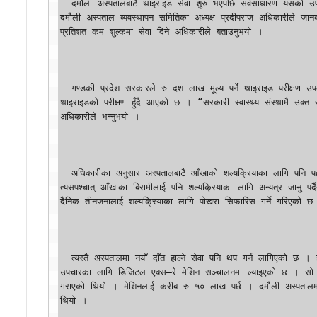
  दमौली अस्पतालबाटै थाइराइड सेवा शुरु भएपछि सर्वसाधारण यसको उपचारका लागि महङ्गो शुल्क तिरेर अन्यत्र जानुपर्ने बाध्यताको अन्त्य भएको 
दमौली अस्पताल व्यवस्थापन समितिका अध्यक्ष प्रदीपराज अधिकारीले जान
प्रतिशत कम शुल्कमा सेवा दिने अधिकारीले बताउनुभयो ।

  गण्डकी प्रदेश सरकारले रु दश लाख मूल्य पर्ने थाइराइड परीक्षण उपकरण उपलब्ध गराएको थियो । दमौलीस्थित एक निजी प्रयोगशालामा भने 
थाइराइडको परीक्षण हुँदै आएको छ । “सरकारी स्वास्थ्य संस्थामै उक्त सेव
अधिकारीले भन्नुभयो ।

  अधिकारीका अनुसार अस्पतालबाटै आँखाको शल्यक्रियाका लागि पनि पहल भइरहेको छ । “शल्यक्रियाका लागि उपकरण ल्याउन पहल भइरहेको छ, 
त्यसपश्चात् आँखाका बिरामीलाई पनि शल्यक्रियाका लागि अन्यत्र जानु पर
दैनिक तीनजनालाई शल्यक्रियाका लागि पोखरा सिफारिस गर्ने गरिएको छ 
  त्यस्तै अस्पतालमा नयाँ दाँत हाल्ने सेवा पनि थप गर्न लागिएको छ । हाल सोबाहेक सबै दाँतका सेवा अस्पतालबाट प्रदान भइरहेको छ । दाँतको 
उपचारका लागि डिजिटल एक्स–रे मेशिन सञ्चालनमा ल्याइएको छ । सो मे
गराएको थियो । मेशिनलाई करीब रु ५० लाख पर्छ । दमौली अस्पतालमा दन्त स
थियो ।
