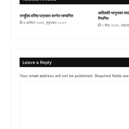
आदिकवि भानुभक्त क्याम
तनहुँका वरिष्ठ पत्रकार बस्नेत सम्मानित
स्थिगित
७ आश्विन २०७९, शुक्रबार ०५:०१
५ चैत्र २०७९, आईत
Leave a Reply
Your email address will not be published.
Required fields a
C
o
m
m
e