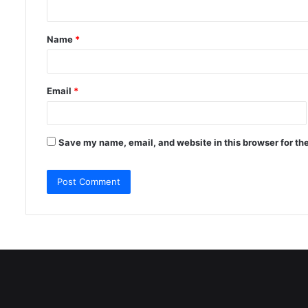
n
t
Name
*
*
Email
*
Save my name, email, and website in this browser for th