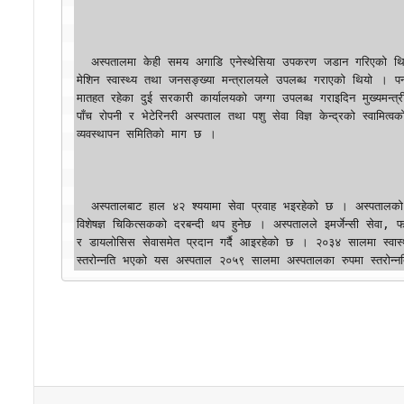
  अस्पतालमा केही समय अगाडि एनेस्थेसिया उपकरण जडान गरिएको थियो । विना अक्सिजन शल्यक्रिया गर्न सकिने रु २० लाख बराबरको उक्त 
मेशिन स्वास्थ्य तथा जनसङ्ख्या मन्त्रालयले उपलब्ध गराएको थियो । पन
मातहत रहेका दुई सरकारी कार्यालयको जग्गा उपलब्ध गराइदिन मुख्यमन्त्री
पाँच रोपनी र भेटेरिनरी अस्पताल तथा पशु सेवा विज्ञ केन्द्रको स्वामित
व्यवस्थापन समितिको माग छ ।

  अस्पतालबाट हाल ४२ श्ययामा सेवा प्रवाह भइरहेको छ । अस्पतालको स्तरोन्नति गर्न सकिए सरकारी फिजिसियन, सर्जन, बालरोग, प्रसूतिरोगका 
विशेषज्ञ चिकित्सकको दरबन्दी थप हुनेछ । अस्पतालले इमर्जेन्सी सेवा, 
र डायलोसिस सेवासमेत प्रदान गर्दै आइरहेको छ । २०३४ सालमा स्वास्थ्
स्तरोन्नति भएको यस अस्पताल २०५९ सालमा अस्पतालका रुपमा स्तरोन्