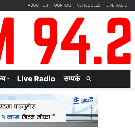
ABOUT US
OUR RJ’S
SCHEDULES
LIVE RADIO
्य
Live Radio
सम्पर्क
Search
for