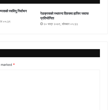
्पसको स्ववियू निर्वाचन
रेडक्रसको स्थापना दिवसमा हाजिर जवाफ
प्रतियोगिता
वार ०५:३९
२० भाद्र २०७९, सोमबार ०५:३३
re marked
*