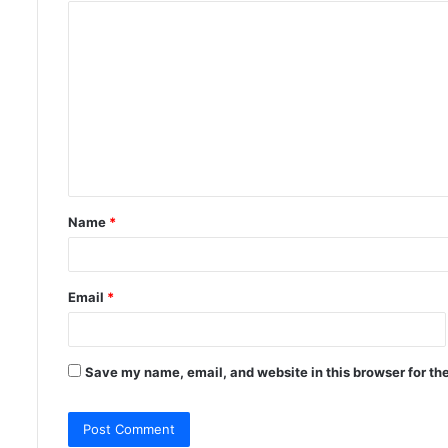
C
o
m
m
e
n
t
Name
*
*
Email
*
Save my name, email, and website in this browser for th