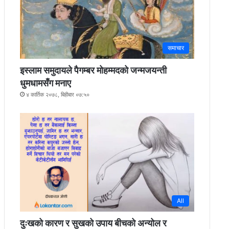
समाचार
इस्लाम समुदायले पैगम्बर मोहम्मदको जन्मजयन्ती
धुमधामसँग मनाए
४ कार्तिक २०७८, बिहीबार ०७:५०
All
दुःखको कारण र सुखको उपाय बीचको अन्योल र