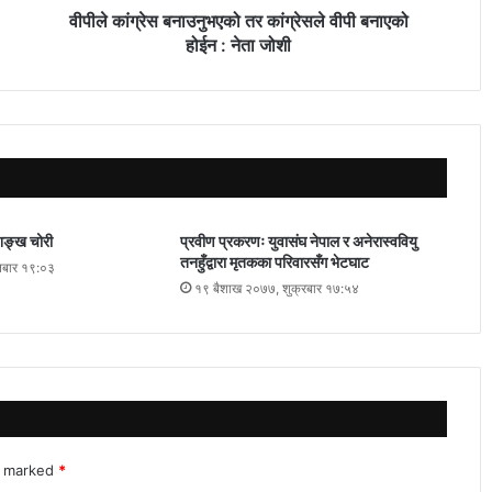
वीपीले कांग्रेस बनाउनुभएको तर कांग्रेसले वीपी बनाएको
होईन : नेता जोशी
 शङ्ख चोरी
प्रवीण प्रकरणः युवासंघ नेपाल र अनेरास्ववियु
तनहुँद्वारा मृतकका परिवारसँग भेटघाट
िबार १९:०३
१९ बैशाख २०७७, शुक्रबार १७:५४
re marked
*