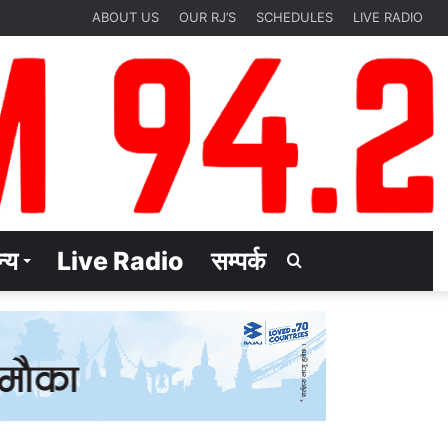
ABOUT US
OUR RJ’S
SCHEDULES
LIVE RADIO
्य
Live Radio
सम्पर्क
Search
for