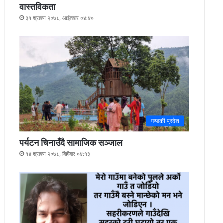
वास्तविकता
३१ श्रावण २०७८, आईतवार ०४:४०
गण्डकी प्रदेश
पर्यटन चिनाउँदै सामाजिक सञ्जाल
१४ श्रावण २०७८, बिहीबार ०४:१३