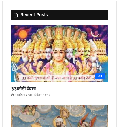
Recent Posts
All
३३कोटी देवता
६ आश्विन २०७९, बिहीबार १२:१९