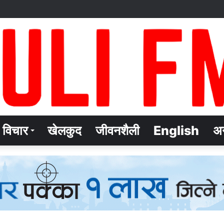
विचार
खेलकुद
जीवनशैली
English
अन