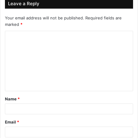
Leave a Reply
Your email address will not be published.
Required fields are
marked
*
C
o
m
m
e
n
t
Name
*
*
Email
*