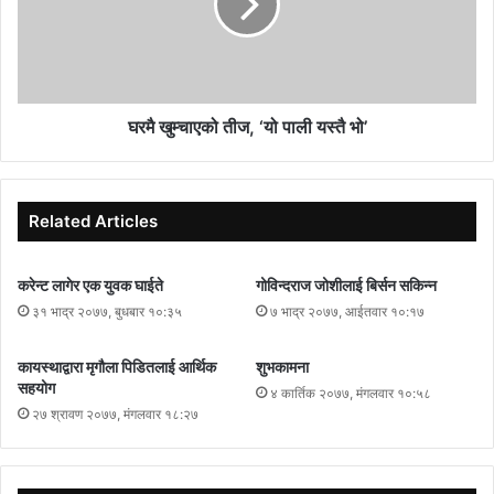
घरमै खुम्चाएको तीज, ‘यो पाली यस्तै भो’
Related Articles
करेन्ट लागेर एक युवक घाईते
गोविन्दराज जोशीलाई बिर्सन सकिन्न
३१ भाद्र २०७७, बुधबार १०:३५
७ भाद्र २०७७, आईतवार १०:१७
कायस्थाद्वारा मृगौला पिडितलाई आर्थिक
शुभकामना
सहयोग
४ कार्तिक २०७७, मंगलवार १०:५८
२७ श्रावण २०७७, मंगलवार १८:२७