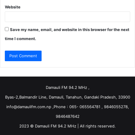
Website
Save my name, email, and website in this browser for the next
time I comment.
Damauli FM 94.2 MHz ,
Byas-2,Balmandir Line, Damauli, Tanahun, Gandaki Pradesh, 33900
info@damaulifm.com.np
,Phone : 065- 065564781 , 9846055278,
9846487642
2023 © Damauli FM 94.2 MHz | All rights reserved.