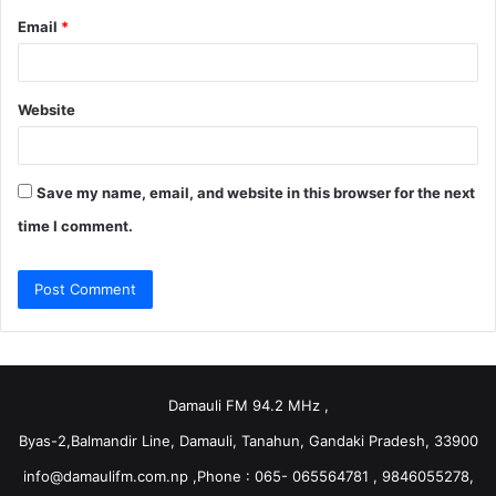
Email
*
Website
Save my name, email, and website in this browser for the next
time I comment.
Damauli FM 94.2 MHz ,
Byas-2,Balmandir Line, Damauli, Tanahun, Gandaki Pradesh, 33900
info@damaulifm.com.np
,Phone : 065- 065564781 , 9846055278,