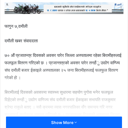
फागुन ७,दमौली
दमौली खबर संवाददाता
७० औं प्रजातन्त्र दिवसको अवसर पारेर जिल्ला अस्पतालमा रहेका बिरामीहरुलाई
फलफूल वितरण गरिएको छ । प्रजान्तत्रको अवसर पारेर तनहँु उद्योग वाण्ज्यि
संघ दमौली बजार ईकाइले अस्पतालका २५ जना बिरामीहरुलाई फलफुल वितरण
गरेको हो ।
बिरामीलाई दिवसको अवसरमा स्वास्थ्य सुधारमा सहयोग पुगोस भनेर फलफूल
दिईएको तनहँु उद्योग वाणिज्य संघ दमौली बजार ईकाइका सभापति राजकुमार
श्रेष्ठ राकुले बताए । यसै क्रममा व्यास नगरपालिका सँग समन्वय गरि नगर
सरसफाई कार्यक्रम सम्पन्न गरिएको छ । प्रजातन्त्र दिवसको अवसरमा जिल्ला
समन्वय समिति तनहुँको संयोजत्कवमा कार्यक्रम सम्पन्न भएको बजार ईकाइका
Show More