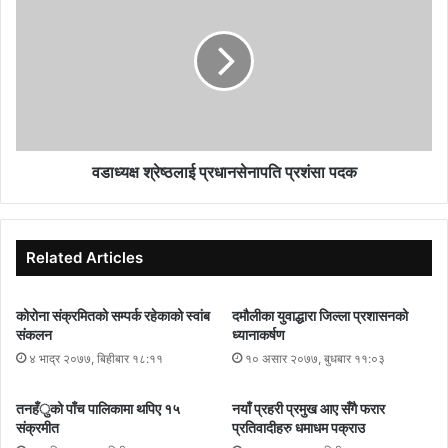
वडाध्यक्ष श्रेष्ठलाई प्रधानसेनापति प्रशंसा पदक
Related Articles
कोरोना संक्रमितको सम्पर्क रहेकाको स्वांब
दमौलीका युवाद्धारा जिल्ला प्रशासनको
संकलन
ध्यानाकर्षण
४ भाद्र २०७७, बिहीबार १८:११
१० असार २०७७, बुधबार ११:०३
तनहँुको पाँच पालिकामा थपिए १५
नयाँ प्रहरी प्रमुख आए सँगै फरार
संक्रमीत
प्रतिवादीहरु धमाधम पक्राउ