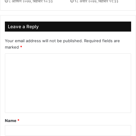
८ आश्विन २०७७, बिहीबार १०:३३
१८ असार २०७७, बिहीबार १९:३३
Leave a Reply
Your email address will not be published.
Required fields are
marked
*
C
o
m
m
e
n
t
Name
*
*