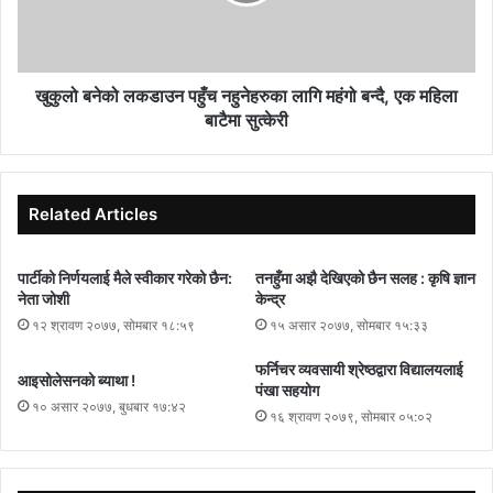
खुकुलो बनेको लकडाउन पहुँच नहुनेहरुका लागि महंगो बन्दै, एक महिला
बाटैमा सुत्केरी
Related Articles
पार्टीको निर्णयलाई मैले स्वीकार गरेको छैन:
तनहुँमा अझै देखिएको छैन सलह : कृषि ज्ञान
नेता जोशी
केन्द्र
१२ श्रावण २०७७, सोमबार १८:५९
१५ असार २०७७, सोमबार १५:३३
फर्निचर व्यवसायी श्रेष्ठद्वारा विद्यालयलाई
आइसोलेसनको ब्याथा !
पंखा सहयोग
१० असार २०७७, बुधबार १७:४२
१६ श्रावण २०७९, सोमबार ०५:०२