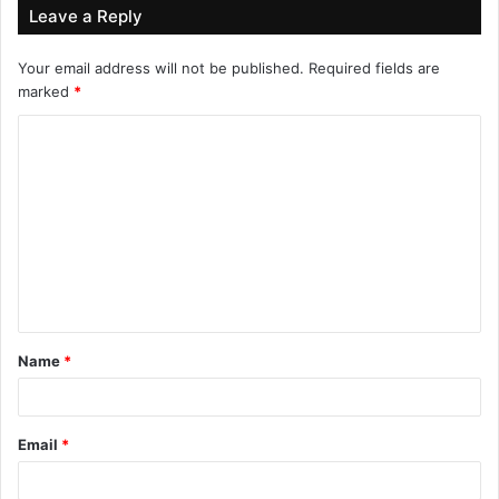
Leave a Reply
Your email address will not be published.
Required fields are
marked
*
C
o
m
m
e
n
t
Name
*
*
Email
*