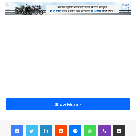
Show More
LinkedIn
Reddit
Messenger
WhatsApp
Viber
Share via Email