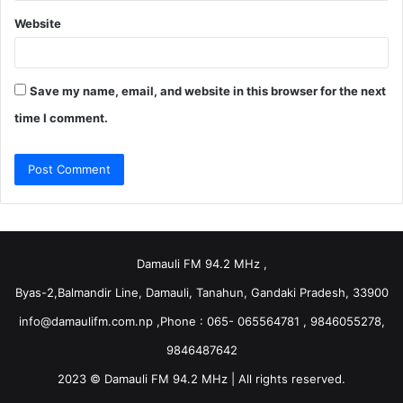
Website
Save my name, email, and website in this browser for the next
time I comment.
Damauli FM 94.2 MHz ,
Byas-2,Balmandir Line, Damauli, Tanahun, Gandaki Pradesh, 33900
info@damaulifm.com.np
,Phone : 065- 065564781 , 9846055278,
9846487642
2023 © Damauli FM 94.2 MHz | All rights reserved.