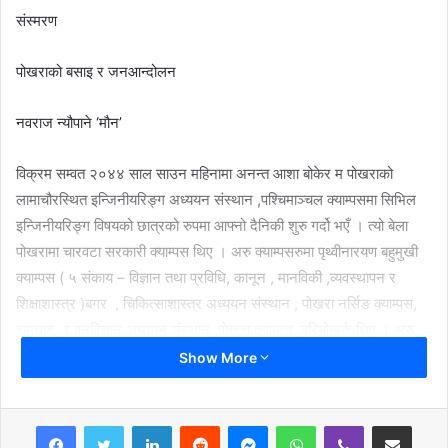
संस्मरण
पोखराको बसाइ र जनआन्दोलन
नवराज न्यौपाने ‘मौन’
विक्रम सम्वत २०४४ साल साउन महिनामा अनन्त आशा बोकेर म पोखराको
लामाचौरस्थित इन्जिनीयरिङ्ग अध्ययन संस्थान ,पश्चिमाञ्चल क्याम्पसमा सिभिल
इन्जिनीयरिङ्ग विषयको छात्रको रुपमा आफ्नो दैनिकी शुरु गर्दो भएँ । त्यो बेला
पोखरामा चारवटा सरकारी क्याम्पस थिए । अरु क्याम्पसरुमा पृथ्वीनारयण बहुमुखी
क्याम्पस ( ५ संकाय – विज्ञान तथा प्रविधि, कानून , मानविकी ,व्यवस्थापन र
शिक्षाशास्त्र )बगर , चिकित्साशास्त्र अध्ययन संस्थान , पोखरा नर्सिङ क्याम्पस,
रामघाट ,र वनविज्ञान अध्ययन संस्थान ,पोखरा क्याम्पस ,हरियोखर्क थिए । अरु
क्याम्पसका विद्यार्थीहरु राजनीति कम पढाइ बढी गर्थे तर पृथ्वीनारायण क्याम्पसमा भने
Show More
पढाइ कम र राजनीति बढी हुने गर्दथ्यो । त्यसैले त्यहाँका विज्ञान संकायका
विद्यार्तीहरु मर्कामा परिरहेका हुन्थे ।
LinkedIn
Reddit
Messenger
WhatsApp
Viber
Share via Email