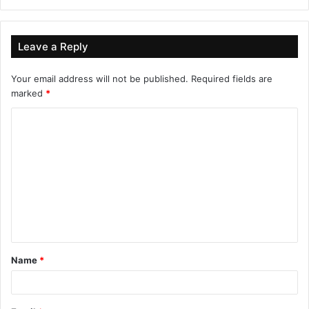
Leave a Reply
Your email address will not be published.
Required fields are
marked
*
C
o
m
m
e
n
t
Name
*
*