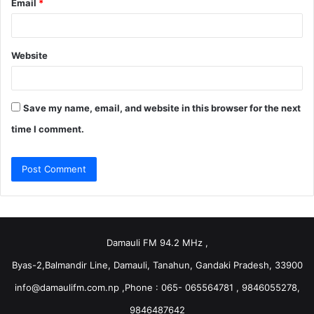
Email
*
Website
Save my name, email, and website in this browser for the next
time I comment.
Damauli FM 94.2 MHz ,
Byas-2,Balmandir Line, Damauli, Tanahun, Gandaki Pradesh, 33900
info@damaulifm.com.np
,Phone : 065- 065564781 , 9846055278,
9846487642