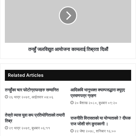
तनहुँ जलविद्युत आयोजना कामलाई तिब्रता दिऔं
Related Articles
तनहुँका चार फोटोग्राफरहरु सम्मानित
आदिकवि भानुभक्त क्याम्पसद्धारा क्यूएए
प्रमाणपत्र ग्रहण
२६ भाद्र २०७९, आईतवार ०७:०६
२० बैशाख २०८०, बुधबार ०९:२०
तेस्रो व्यास युवा कप प्रतियोगिताको तयारी
राजनीति विरासतको या योग्यताको ? दीपक
तिब्र
राज जोशी संग कुराकानी ।
२९ भाद्र २०७९, बुधबार ०६:११
२२ जेष्ठ २०७८, शनिबार १६:००