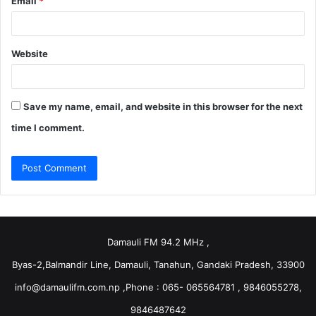
Email
*
Website
Save my name, email, and website in this browser for the next
time I comment.
Damauli FM 94.2 MHz ,
Byas-2,Balmandir Line, Damauli, Tanahun, Gandaki Pradesh, 33900
info@damaulifm.com.np
,Phone : 065- 065564781 , 9846055278,
9846487642