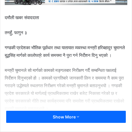
दमौली खबर संवाददाता
तनहुँ, फागुन ३
गण्डकी प्रदेशका भौतिक पूर्वाधार तथा यातायात व्यवस्था मन्त्री हरिबहादुर चुमानले
बुद्धसिंह मार्गको कालोपत्रे कार्य समयमा नै पुरा गर्न निर्देशन दिनु भएको ।
मन्त्री चुमानले सो मार्गको कामको मङ्गलबार निरीक्षण गर्दै सम्बन्धित पक्षलाई
निर्देशन दिनुभएको हो । कामको प्रगतिबारे जानकारी लिन र सममया नै काम पुरा
गराउने उद्धेश्यले स्थलगत निरीक्षण गरेको मन्त्री चुमानले बताउनुभयो । गण्डकी
प्रदेश सरकारले यो मार्गलाई प्राथमिकतामा राखेर बजेट निकासा गरेको छ र
प्रदेश सरकारको नीति तथा कार्यक्रममा पनि समावेश गरी प्राथमिकतामा राखेको
मन्त्री चुमानले बताउनुभयो ।
Show More
गण्डकी प्रदेशलाई तराईसँग जोड्ने वैकल्पिक मार्ग भन्दै २०४७ सालदेखि बुद्धसिंह
मार्गमा ट्र्याक खोल्न थालिएको भए पनि यो मार्ग निर्माण अझै अधुरो छ । हाल बजेट