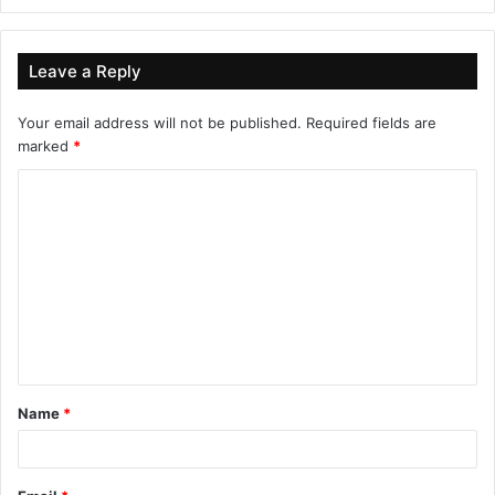
Leave a Reply
Your email address will not be published.
Required fields are
marked
*
C
o
m
m
e
n
t
Name
*
*