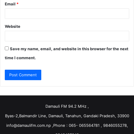
Email
*
Website
Save my name, email, and website in this browser for the next
time I comment.
Damauli FM 94.2 MHz ,
Byas-2,Balmandir Line, Damauli, Tanahun, Gandaki Pradesh, 33900
info@damaulifm.com.np
,Phone : 065- 065564781 , 9846055278,