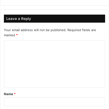
Leave a Reply
Your email address will not be published.
Required fields are
marked
*
C
o
m
m
e
n
t
Name
*
*