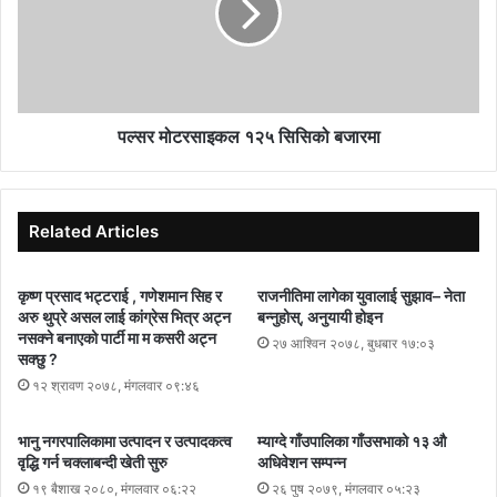
पल्सर मोटरसाइकल १२५ सिसिको बजारमा
Related Articles
कृष्ण प्रसाद भट्टराई , गणेशमान सिह र
राजनीतिमा लागेका युवालाई सुझाव– नेता
अरु थुप्रे असल लाई कांग्रेस भित्र अट्न
बन्नुहोस्, अनुयायी होइन
नसक्ने बनाएको पार्टी मा म कसरी अट्न
२७ आश्विन २०७८, बुधबार १७:०३
सक्छु ?
१२ श्रावण २०७८, मंगलवार ०९:४६
भानु नगरपालिकामा उत्पादन र उत्पादकत्व
म्याग्दे गाँउपालिका गाँउसभाको १३ औ
वृद्धि गर्न चक्लाबन्दी खेती सुरु
अधिवेशन सम्पन्न
१९ बैशाख २०८०, मंगलवार ०६:२२
२६ पुष २०७९, मंगलवार ०५:२३