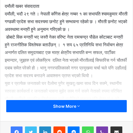
दमौली खबर संवाददाता
दमौली, भदौ २९ गते । नेपाली काँगेस क्षेत्र नम्बर १ का सभापति श्यामकुमार मौरती
गण्डकी प्रदेश सभा सदस्यमा छनोट हुने सम्भावना रहेको छ । मौरती छनोट भएको
अवस्थामा मन्त्री हुने अनुमान गरिएको छ ।
डोबाटे विक मन्त्री भए जस्तै नेका वरिष्ट नेता रामचन्द्र पौडेल कोटाबाट मन्त्री
हुने राजनीतिक विश्लेषक बताउँछन् । १ सय ६५ प्रतिनिधि सभा निर्वाचन क्षेत्र
अन्तर्गत दलित समुदायबाट एक मात्र क्षेत्रीय सभापति बन्न सफल, पार्टीका
इमान्दार, जुझारु एवं लोकप्रिय दलित नेता भएको मौरतीलाई सिफारिस गर्न चौतर्फी
दबाब समेत परेको हो । भानु नगरपालिकाको नगर प्रमुखमा चर्चा चले पनि उहाँलाई
प्रदेश सभा सदस्य बनाउने आवाश्सन प्राप्त भएको थियो ।
युवा र प्रत्येक जनताको घर दैलोमा पुगेर सुखदुःखमा साथ दिन सक्ने, स्थानीय
स्तरका कार्यकर्ता र जनताको भावना बुझेर काम गर्न सक्ने नेताको रुपमा परिचित
मौरती पार्टीको आन्तरिक निर्वाचनमा ठूलो चुनौतिको बावजुत पनि क्षेत्र नं १ को
Show More
सभापतिमा निर्वाचित हुन सफलता मिलेको थियो ।
LinkedIn
Reddit
Messenger
WhatsApp
Viber
Share via Email