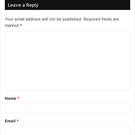
Leave a Reply
Your email address will not be published.
Required fields are
marked
*
C
o
m
m
e
n
t
Name
*
*
Email
*