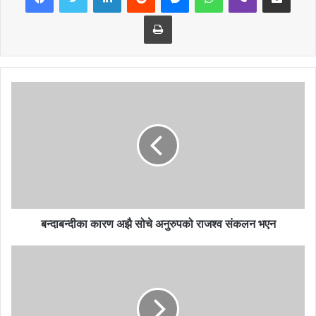
सामाजिक दुरी कायम गरी औषधी, खाद्य, फलफूल ,तरकारी र दुग्धजन्य, एम्बुलेन्स,
Print
शवबाहन, खाद्य ढुवानी, कुखुराका चल्ला, माछा मासु, तरकारी, इन्धनबोको सवारी
साधान, कुटनीतिक नियोग, झण्डावाला सवारी, सरकारी नंम्बर प्लेट,संञ्चारकर्मीको
सवारी साधान र प्रशासन कार्यालयबाट जारी सवारी पासलाई भने निर्वाध रुपमा
संञ्चालन गर्न पाइने छ ।
त्यसैगरी,बैक तथा बित्तिय संस्थाबाट प्रदान गरिने बाह्य सेवाहरु,सामाजिक
संघसंस्थाले संञ्चालन गर्ने कोभिड– १९ नियन्त्रण एवं स्वास्थ्य सुरक्षा बाहेक अन्य
कार्यहरु,उद्योग कलकारखाना र अन्य व्यवसायहरु भने संञ्चालन गर्न निषेध गरेको
छ ।
बन्दाबन्दीका कारण अझै सोचे अनुरुपको राजश्व संकलन भएन
जिल्लाको व्यासनगरपालिका, भिमाद, शुक्लागण्डकी नगरपालिका र
देवघाट,आँबुखैरेनी,म्याग्दे,ऋषिङ,घिरिङ र बन्दिपुर गाउँपालिकामा यस अघि गरिएको
निषेधाज्ञा तथा बन्दाबन्दी हटिसकेको छ । निषेधाज्ञा हटाइएपनि नेपाल सरकारले
निषेधाज्ञा गरेको बाहेक संञ्चालन गरिएको प्रशासन कार्यालयले जनाएको छ ।