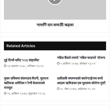
व्यासनगरपालिकामा बिहान ७ बजे देखि बेलुका ७ बजेसम्म र बन्दिपुर गाउँपालिकामा
बिहान देखि दिउँसो २ बजे सम्म व्यपार व्यवसाय संञ्चालन गर्न अनुमति प्रदान
गरिएको प्रजिअ आचार्यले बताए ।
नामसँगै दाम कमाउँदै खड्का
Related Articles
नबिल बैंकले ल्यायो ‘नबिल चाडपर्व’ योजना
दुई दिनमै थपिए १२३ संक्रमित
५ आश्विन २०७७, सोमबार १३:५१
२३ श्रावण २०७८, शनिबार १४:५९
मुख्य सचिवमा शंकरदास बैरागी, युवराज
आदिकवि क्याम्पसको क्वारेन्टाईनमा बस्दै
खतिवडा अमेरिका र रेग्मी बेलायतको
आएका ऋषिङका एक युवकमा कोरोना पुष्टी
राजदूत
१८ जेष्ठ २०७७, आईतवार १८:२४
१६ आश्विन २०७७, शुक्रबार ११:२६