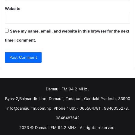
Website
Save my name, email, and website in this browser for the next
time I comment.
Damauli FM 94.2 MHz ,
Byas-2,Balmandir Line, Damauli, Tanahun, Gandaki Pradesh, 33900
info@damaulifm.com.np
,Phone : 065- 065564781 , 9846055278,
9846487642
2023 © Damauli FM 94.2 MHz | All rights reserved.