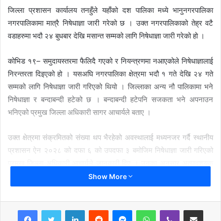
जिल्ला प्रशासन कार्यालय तनहुँले यहाँको दश पालिका मध्ये भानुनगरपालिका
नगरपालिकामा मात्रै निषेधाज्ञा जारी गरेको छ । उक्त नगरपालिकाको तेह्र वटै
वडाहरुमा भदौ २४ बुधबार देखि मसान्त सम्मको लागि निषेधाज्ञा जारी गरेको हो ।
कोभिड १९– समुदायस्तरमा फैलिदै गएको र नियन्त्रणमा नआएकोले निषेधाज्ञालाई
निरन्तरता दिइएको हो । यसअघि नगरपालिका क्षेत्रमा भदौ १ गते देखि २४ गते
सम्मको लागि निषेधाज्ञा जारी गरिएको थियो । जिल्लाका अन्य नौ पालिकामा भने
निषेधाज्ञा र बन्दाबन्दी हटेको छ । बन्दाबन्दी हटेपनि सजकता भने अपनाउन
भनिएको प्रमुख जिल्ला अधिकारी सागर आचार्यले बताए ।
उक्त क्षेत्रमा संक्रमितको संख्या थप भैरहेको अवस्थालाई मध्यनजर गर्दै स्थानीय
प्रशासन ऐन २०२८ को दफा ६ को उपदफा ३ बमोजिम निषेधाज्ञा जारी गरिएको
प्रमुख जिल्ला अधिकारी आचार्यले जानकारी दिए । उनका अनुसार अत्यावशयक
सेवा,स्वास्थ्य,सरसफाई र बिपद् व्यवस्थापन सेवासंग संम्बन्धित कार्य,सरकारी
Show More
कार्यालय र सार्वजनिक निकायका नियमित कार्यहरु संञ्चालन गरिने छ ।
LinkedIn
Reddit
Messenger
WhatsApp
Viber
Share via Email
राष्ट्रिय राजमार्गमा संञ्चालन हुने सवारी साधान,स्वास्थ्य सुरक्षाको मापदण्ड अपनाई