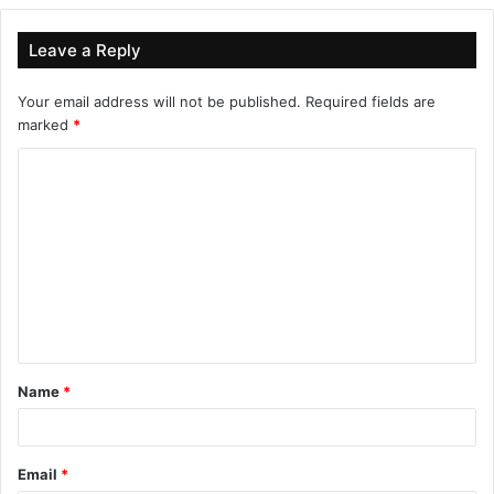
Leave a Reply
Your email address will not be published.
Required fields are
marked
*
C
o
m
m
e
n
t
Name
*
*
Email
*