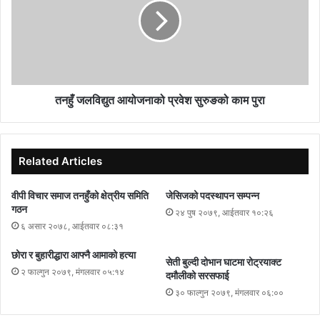
तनहुँ जलविद्युत आयोजनाको प्रवेश सुरुङको काम पुरा
Related Articles
वीपी विचार समाज तनहुँको क्षेत्रीय समिति
जेसिजको पदस्थापन सम्पन्न
गठन
२४ पुष २०७९, आईतवार १०:२६
६ असार २०७८, आईतवार ०८:३१
छोरा र बुहारीद्धारा आफ्नै आमाको हत्या
सेती बुल्दी दोभान घाटमा रोट्रयाक्ट
२ फाल्गुन २०७९, मंगलवार ०५:१४
दमौलीको सरसफाई
३० फाल्गुन २०७९, मंगलवार ०६:००