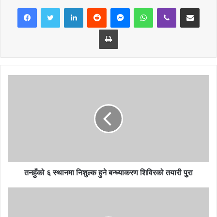
बनाउने क्रममा मिक्सरको प्रयोग गरिएको छैन । मिक्सरले प्रयोग गर्दा राम्रोसँग
LinkedIn
Reddit
Messenger
WhatsApp
Viber
Share via Email
घुलिने भएकोले बलियो हुने थियो तर मिलोमतो गरिएकोले त्यसमा अनुगमन नै भएको
छैन । अनुगमन गरी दोषीलाई कारबाही गर्न ढिला हुनुहुँदैन ।
Print
तनहुँको ६ स्थानमा निशुल्क हुने बन्ध्याकरण शिविरको तयारी पुुरा