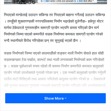
निदाएको मान्छेलाई उठाउन सकिन्छ तर निदाएको बाहाना गर्नेलाई उठाउन सकिन्छ
। तनहुँको शुक्लागण्डकी नगरपालिकामा निर्माण भइरहेको दुलेगौंडा– हर्कपुर मोटर
मार्गमा ठेकेदारले गुणस्तरहीन सामग्री प्रयोग भएपनि वास्ता गरिएको छैन मार्ग
निर्माणको जिम्मा पाएको कम्पनीले सडक निर्माणमा कमसल सामग्री प्रयोग गरेको
भन्दै स्थानीयले विरोध गरिरहेका छन् तर सुनुवाई भएको छैन ।
सडक निर्माणको जिम्मा पाएको काठमाडौंको शङ्कर माली निर्माण सेवाले हाल सोही
सडकखण्डमा टेवा पर्खाल, कल्भर्ट तथा नाली लगायतको निर्माणको काम गरिरहेको
छ । सडक पूर्वाधारको रुपमा रहेको ती काममा निर्माण कम्पनीले कमसल बालुवाको
प्रयोग गरेको उपभोक्ताले गुनासो गरेका छन् । एक नम्बरी बालुवाको प्रयोग गर्नुपर्ने
ठाउँमा माटो मिसिएकोे तथा आकार नमिलेको बालुवमा प्रयोग गरेको छ । ठेकदारले
बढी मुनाफा कमाउन गुणस्तर नभएको सामग्री प्रयोग गरिएको भनि उपभोक्ताहरुले
बिरोध गरेका छन् । यो समाचार सञ्चार माध्यममा समेत आईसकेको अवस्था छ ।
शुक्लागण्डकीमा नेपालकै नम्बर एक बालुवा पाइने ठाउँमा सबैभन्दा खराब बालुवा
Show More
राखेर काम गरिएको छ यस्तो कार्य मिलेमतोमा गरिएको हो । नाला तथा टेवा पर्खाल