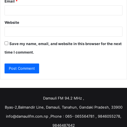
Email
*
Website
Save my name, email, and website in this browser for the next
time I comment.
Damauli FM 94.2 MHz ,
Byas-2,Balmandir Line, Damauli, Tanahun, Gandaki Pradesh, 33900
info@damaulifm.com.np
,Phone : 065- 065564781 , 9846055278,
9846487642