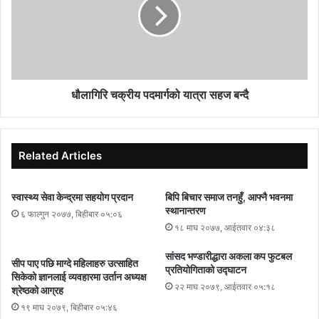
धौलागिरि चक्रीय पदमार्गको यात्रा सहज बन्दै
Related Articles
स्वास्थ्य सेवा केन्द्रमा सहयोग प्रदान
बिपि बिचार समाज तनहुँ, आफ्नै भवनमा
स्थानान्तरण
६ फाल्गुन २०७७, बिहीबार ०५:०६
१८ माघ २०७७, आईतवार ०४:३८
सांसद भण्डारीद्धारा अकला कप फुटबल
सीप पाए पछि माग्दे महिलाहरु उत्साहित
प्रतियोगिताको उद्घाटन
सिकेको ज्ञानलाई व्यवहारमा उर्तान अध्यक्ष
२२ माघ २०७९, आईतवार ०५:१८
श्रेष्ठको आग्रह
१९ माघ २०७९, बिहीबार ०५:४६