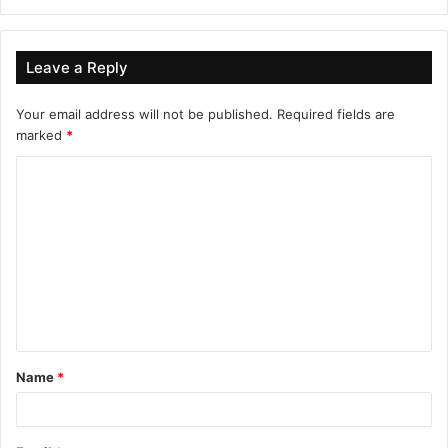
Leave a Reply
Your email address will not be published.
Required fields are
marked
*
C
o
m
m
e
n
t
Name
*
*