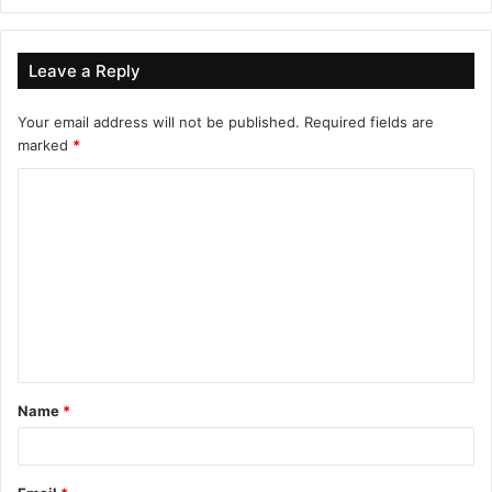
Leave a Reply
Your email address will not be published.
Required fields are
marked
*
C
o
m
m
e
n
t
Name
*
*