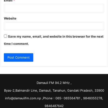
Email
*
Website
Save my name, email, and website in this browser for the next
time I comment.
Damauli FM 94.2 MHz ,
Byas-2,Balmandir Line, Damauli, Tanahun, Gandaki Pradesh, 33900
info@damaulifm.com.np
,Phone : 065- 065564781 , 9846055278,
9846487642