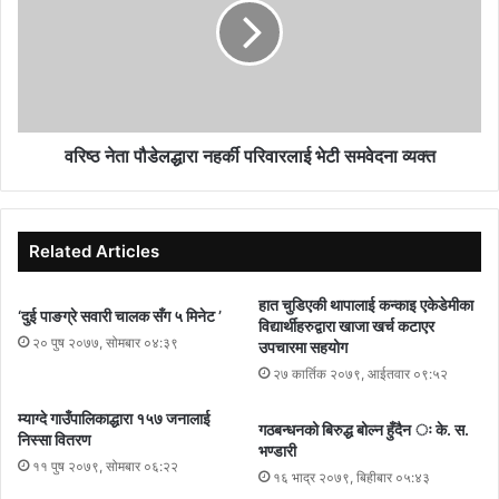
वरिष्ठ नेता पौडेलद्धारा नहर्की परिवारलाई भेटी समवेदना व्यक्त
Related Articles
हात चुडिएकी थापालाई कन्काइ एकेडेमीका
‘दुई पाङग्रे सवारी चालक सँग ५ मिनेट ’
विद्यार्थीहरुद्वारा खाजा खर्च कटाएर
२० पुष २०७७, सोमबार ०४:३९
उपचारमा सहयोग
२७ कार्तिक २०७९, आईतवार ०९:५२
म्याग्दे गाउँपालिकाद्धारा १५७ जनालाई
गठबन्धनको बिरुद्ध बोल्न हुँदैन ः के. स.
निस्सा वितरण
भण्डारी
११ पुष २०७९, सोमबार ०६:२२
१६ भाद्र २०७९, बिहीबार ०५:४३