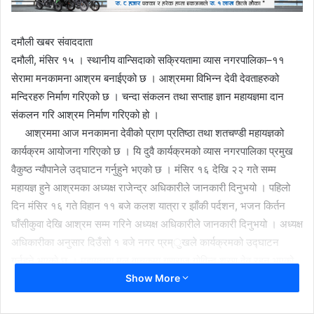
दमौली खबर संवाददाता
दमौली, मंसिर १५ । स्थानीय वान्सिदाको सक्रियतामा व्यास नगरपालिका–११
सेरामा मनकामना आश्रम बनाईएको छ । आश्रममा विभिन्न देवी देवताहरुको
मन्दिरहरु निर्माण गरिएको छ । चन्दा संकलन तथा सप्ताह ज्ञान महायज्ञमा दान
संकलन गरि आश्रम निर्माण गरिएको हो ।
आश्रममा आज मनकामना देवीको प्राण प्रतिष्ठा तथा शतचण्डी महायज्ञको
कार्यक्रम आयोजना गरिएको छ । यि दुवै कार्यक्रमको व्यास नगरपालिका प्रमुख
वैकुष्ठ न्यौपानेले उद्घाटन गर्नुहुने भएको छ । मंसिर १६ देखि २२ गते सम्म
महायज्ञ हुने आश्रमका अध्यक्ष राजेन्द्र अधिकारीले जानकारी दिनुभयो । पहिलो
दिन मंसिर १६ गते विहान ११ बजे कलश यात्रा र झाँकी पर्दशन, भजन किर्तन
घाँसीकुवा देखि आश्रम सम्म गरिने अध्यक्ष अधिकारीले जानकारी दिनुभयो । अध्यक्ष
अधिकारीका अनुसार दिउँसो १ बजे नगर प्रम्ुखले कार्यक्रमको उद्घाटन
गर्नुहुने भएको छ । महायज्ञमा मूल वाचकमा गुणराज गोविन्द शरण देव रहनु भएको
Show More
आश्रमका सचिव कृष्ण गिरीले जानकारी दिनुभयो ।