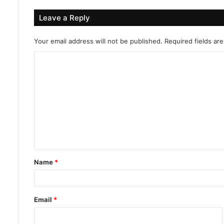
Leave a Reply
Your email address will not be published.
Required fields a
C
o
m
m
e
n
t
Name
*
*
Email
*