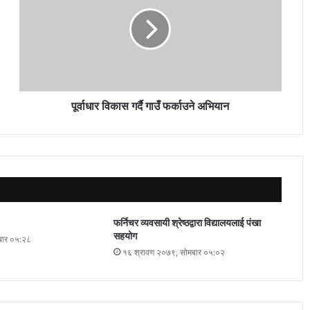
पूर्वाधार विकास गर्दै गाउँ फर्काउने अभियान
फर्निचर व्यवसायी श्रेष्ठद्वारा विद्यालयलाई पंखा
सहयोग
बार ०५:२८
१६ श्रावण २०७९, सोमबार ०५:०२