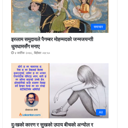
समाचार
इस्लाम समुदायले पैगम्बर मोहम्मदको जन्मजयन्ती
धुमधामसँग मनाए
४ कार्तिक २०७८, बिहीबार ०७:५०
All
दुःखको कारण र सुखको उपाय बीचको अन्योल र