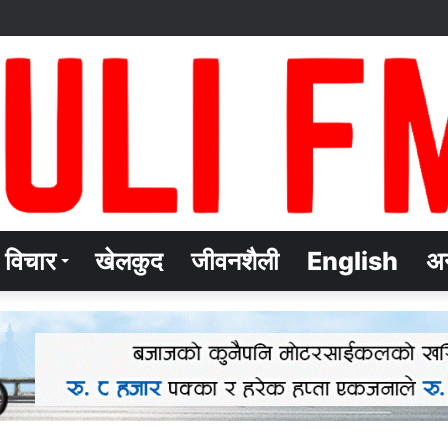
विचार
खेलकुद
जीवनशैली
English
अन