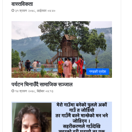
वास्तविकता
३१ श्रावण २०७८, आईतवार ०४:४०
गण्डकी प्रदेश
पर्यटन चिनाउँदै सामाजिक सञ्जाल
१४ श्रावण २०७८, बिहीबार ०४:१३