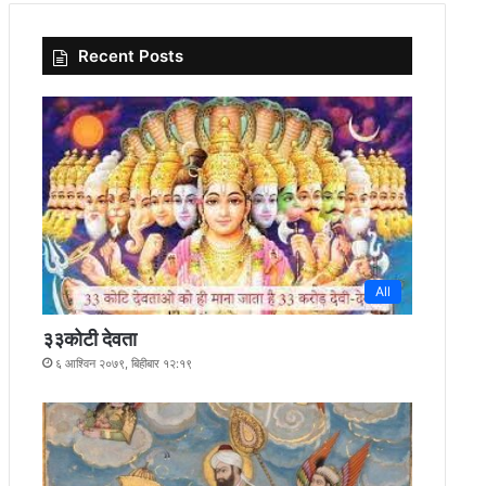
Recent Posts
All
३३कोटी देवता
६ आश्विन २०७९, बिहीबार १२:१९