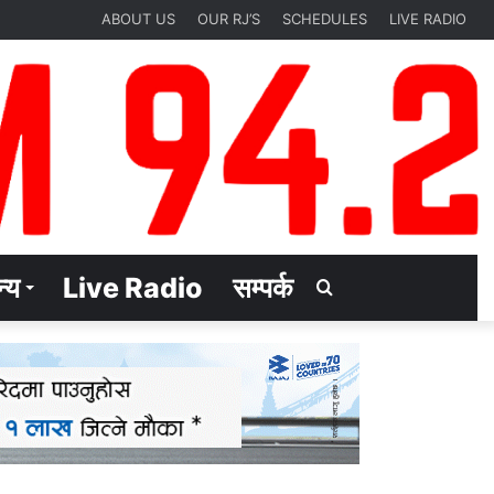
ABOUT US
OUR RJ’S
SCHEDULES
LIVE RADIO
्य
Live Radio
सम्पर्क
Search
for