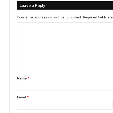
Leave a Reply
Your email address will not be published.
Required fields a
C
o
m
m
e
n
t
Name
*
*
Email
*