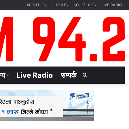
ABOUT US
OUR RJ’S
SCHEDULES
LIVE RADIO
्य
Live Radio
सम्पर्क
Search
for