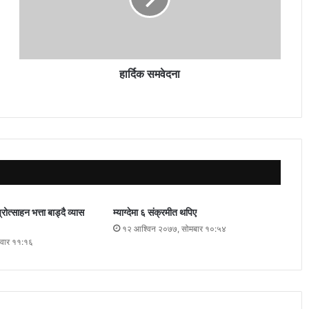
हार्दिक समवेदना
रोत्साहन भत्ता बाड्दै व्यास
म्याग्देमा ६ संक्रमीत थपिए
१२ आश्विन २०७७, सोमबार १०:५४
तवार ११:१६