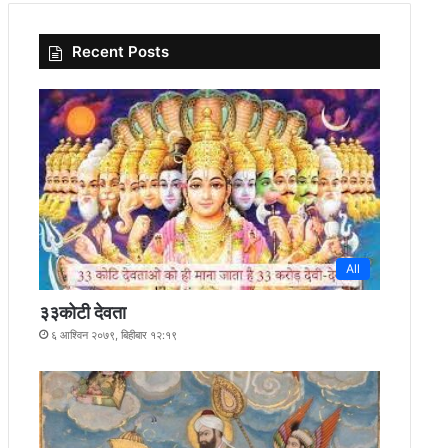
Recent Posts
All
३३कोटी देवता
६ आश्विन २०७९, बिहीबार १२:१९