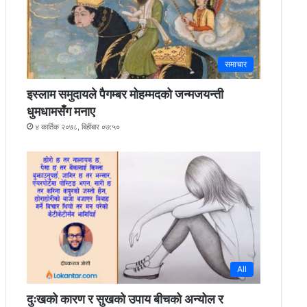
समाचार
इस्लाम समुदायले पैगम्बर मोहम्मदको जन्मजयन्ती
धुमधामसँग मनाए
४ कार्तिक २०७८, बिहीबार ०७:५०
All
दुःखको कारण र सुखको उपाय बीचको अन्योल र