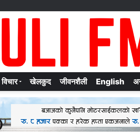
विचार
खेलकुद
जीवनशैली
English
अन