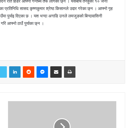
 दिन रात हिडेर आफ्नो गन्तब्य तर्फ लागेका छ्न । यसबीच तनहुका १० जना
का प्रतिनिधि सासद कृष्णकुमार श्रेष्ठ किसानले उद्दार गरेका छ्न । आफ्नो गृह
ाउँमा पुर्याइ दिएका छ । यश भन्दा अगाडि उनले लमजुङको बिन्दावासिनी
 गरि आफ्नो ठाउँ पुर्याका छ्न ।
LinkedIn
Reddit
Messenger
Share via Email
Print