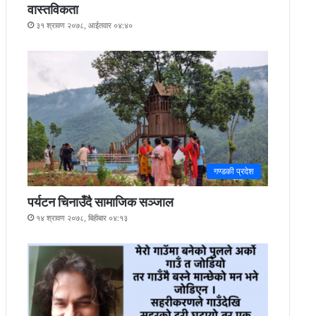
वास्तविकता
३१ श्रावण २०७८, आईतवार ०४:४०
गण्डकी प्रदेश
पर्यटन चिनाउँदै सामाजिक सञ्जाल
१४ श्रावण २०७८, बिहीबार ०४:१३