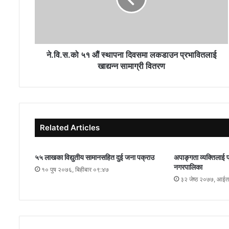
ने.वि.स.को ५१ औं स्थापना दिवसमा लकडाउन प्रभावितलाई
खाद्यन्न सामाग्री वितरण
Related Articles
५५ लाखका विद्युतीय सामानसहित दुई जना पक्राउ
अपाङ्गता व्यक्तिलाई प्
नगरपालिका
१० पुष २०७६, बिहीबार ०९:४७
३२ जेष्ठ २०७७, आई