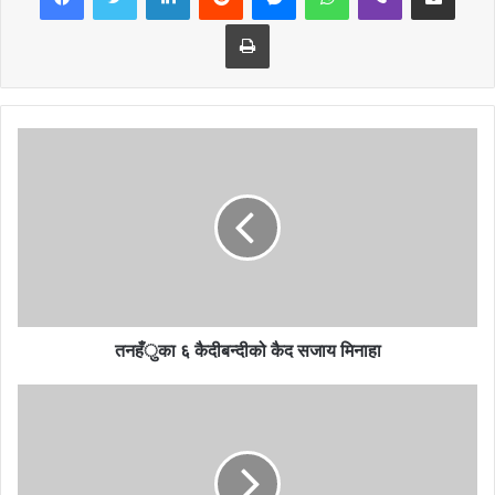
Print
तनहँुका ६ कैदीबन्दीको कैद सजाय मिनाहा