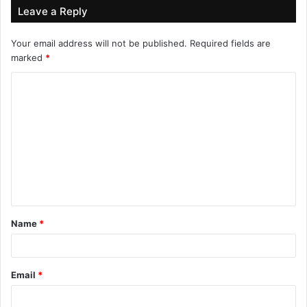
Leave a Reply
Your email address will not be published.
Required fields are
marked
*
C
o
m
m
e
n
t
Name
*
*
Email
*