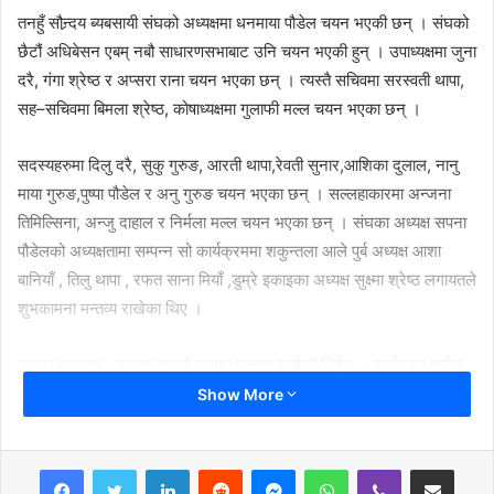
तनहुँ सौन्र्दय ब्यबसायी संघको अध्यक्षमा धनमाया पौडेल चयन भएकी छन् । संघको
छैटौं अधिबेसन एबम् नबौ साधारणसभाबाट उनि चयन भएकी हुन् । उपाध्यक्षमा जुना
दरै, गंगा श्रेष्ठ र अप्सरा राना चयन भएका छन् । त्यस्तै सचिवमा सरस्वती थापा,
सह–सचिवमा बिमला श्रेष्ठ, कोषाध्यक्षमा गुलाफी मल्ल चयन भएका छन् ।
सदस्यहरुमा दिलु दरै, सुकु गुरुङ, आरती थापा,रेवती सुनार,आशिका दुलाल, नानु
माया गुरुङ,पुष्पा पौडेल र अनु गुरुङ चयन भएका छन् । सल्लहाकारमा अन्जना
तिमिल्सिना, अन्जु दाहाल र निर्मला मल्ल चयन भएका छन् । संघका अध्यक्ष सपना
पौडेलको अध्यक्षतामा सम्पन्न सो कार्यक्रममा शकुन्तला आले पुर्ब अध्यक्ष आशा
बानियाँ , तिलु थापा , रफत साना मियाँ ,डुम्रे इकाइका अध्यक्ष सुक्ष्मा श्रेष्ठ लगायतले
शुभकामना मन्तव्य राखेका थिए ।
संघका उपाध्यक्ष .अप्सरा रानाले स्वागत मन्तब्य राखेकी थिईन् । कार्यक्रम मार्फत
सस्थापक अध्यक्ष शकुन्तला आलेले सस्थामा आबद्द महिलाहरु एकजुट भएर आ
Show More
आफ्नो पेशा ब्यबसायमा प्रतिबद्ध हुन आग्रह गरिन् । ४० जना सदस्य हरुलाइ आज
सोही कार्यक्रम मार्फत नयाँ सदस्यता बितरण गरि सस्थामा आबद्द गराइएको छ ।
LinkedIn
Reddit
Messenger
WhatsApp
Viber
Share via Email