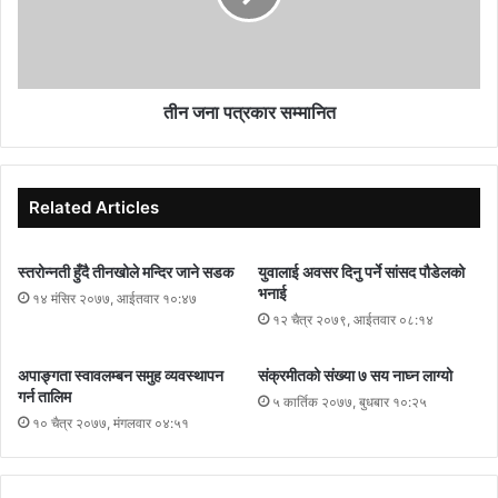
तीन जना पत्रकार सम्मानित
Related Articles
स्तरोन्नती हुँदै तीनखोले मन्दिर जाने सडक
युवालाई अवसर दिनु पर्ने सांसद पौडेलको
भनाई
१४ मंसिर २०७७, आईतवार १०:४७
१२ चैत्र २०७९, आईतवार ०८:१४
अपाङ्गता स्वावलम्बन समुह व्यवस्थापन
संक्रमीतको संख्या ७ सय नाघ्न लाग्यो
गर्न तालिम
५ कार्तिक २०७७, बुधबार १०:२५
१० चैत्र २०७७, मंगलवार ०४:५१