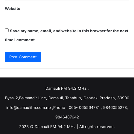
Website
Save my name, email, and website in this browser for the next
time I comment.
Damauli FM 94.2 MHz ,
Byas-2,Balmandir Line, Damauli, Tanahun, Gandaki Pradesh, 33900
info@damaulifm.com.np
,Phone : 065- 065564781 , 9846055278,
9846487642
2023 © Damauli FM 94.2 MHz | All rights reserved.