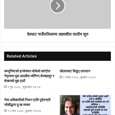
देवघाट गाउँपालिकामा उद्यमशील तालीम सुरु
Related Articles
कम्युनिष्टको इन्जेक्सन घोचेको कांग्रेस
सोलारबाट विद्युत् उत्पादन
नेतृत्वमा युवा आउदैमा जोगिन्न,शेरबहादुर र
९ भाद्र २०७८, बुधबार ०३:४२
शेखरको मुद्दा एउटै
२ पुष २०७८, शुक्रबार १४:५४
नेता अधिकारीको निधन प्रति पूर्वमन्त्री
जोशीद्धारा दुःख व्यक्त
१२ माघ २०७८, बुधबार १४:४६