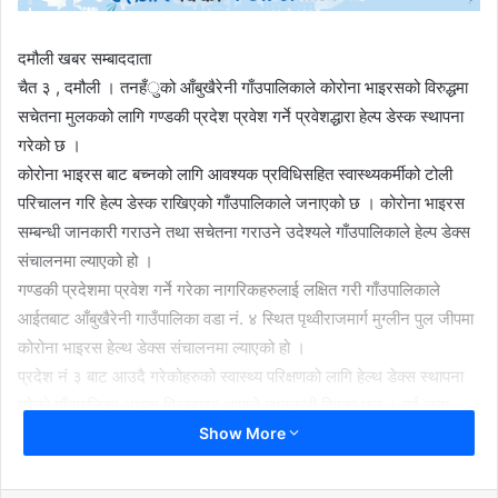
दमौली खबर सम्बाददाता
चैत ३ , दमौली । तनहँुको आँबुखैरेनी गाँउपालिकाले कोरोना भाइरसको विरुद्धमा
सचेतना मुलकको लागि गण्डकी प्रदेश प्रवेश गर्ने प्रवेशद्धारा हेल्प डेस्क स्थापना
गरेको छ ।
कोरोना भाइरस बाट बच्नको लागि आवश्यक प्रविधिसहित स्वास्थ्यकर्मीको टोली
परिचालन गरि हेल्प डेस्क राखिएको गाँउपालिकाले जनाएको छ । कोरोना भाइरस
सम्बन्धी जानकारी गराउने तथा सचेतना गराउने उदेश्यले गाँउपालिकाले हेल्प डेक्स
संचालनमा ल्याएको हो ।
गण्डकी प्रदेशमा प्रवेश गर्ने गरेका नागरिकहरुलाई लक्षित गरी गाँउपालिकाले
आईतबाट आँबुखैरेनी गाउँपालिका वडा नं. ४ स्थित पृथ्वीराजमार्ग मुग्लीन पुल जीपमा
कोरोना भाइरस हेल्थ डेक्स संचालनमा ल्याएको हो ।
प्रदेश नं ३ बाट आउदै गरेकोहरुको स्वास्थ्य परिक्षणको लागि हेल्थ डेक्स स्थापना
गरेको गाँउपालिका अध्यक्ष गिरबहादुर थापाले जानकारी दिएका छन् । दुई जना
Show More
स्वासथ्य कर्मी १५ दिन सम्म निरन्तर रुपमा खटाइने उनले बताए ।