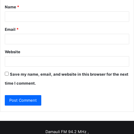
Name
*
*
Email
*
Website
Save my name, email, and website in this browser for the next
time I comment.
Damauli FM 94.2 MHz ,