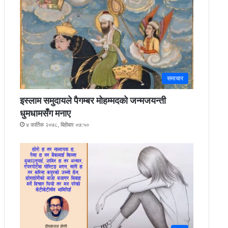
समाचार
इस्लाम समुदायले पैगम्बर मोहम्मदको जन्मजयन्ती
धुमधामसँग मनाए
४ कार्तिक २०७८, बिहीबार ०७:५०