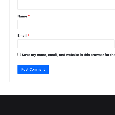
n
t
Name
*
*
Email
*
Save my name, email, and website in this browser for th