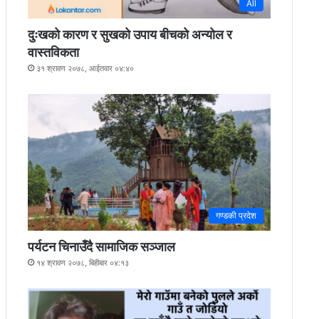
All
दुःखको कारण र सुखको उपाय बीचको अन्योल र
वास्तविकता
३१ श्रावण २०७८, आईतवार ०४:४०
गण्डकी प्रदेश
पर्यटन चिनाउँदै सामाजिक सञ्जाल
१४ श्रावण २०७८, बिहीबार ०४:१३