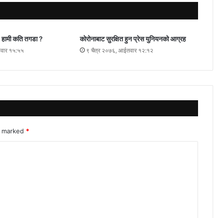
 हामी कति तगडा ?
कोरोनाबाट सुरक्षित हुन प्रेस युनियनको आग्रह
लवार १५:५५
९ चैत्र २०७६, आईतवार १२:१२
re marked
*