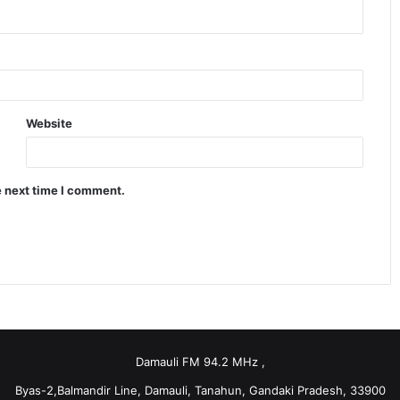
Website
e next time I comment.
Damauli FM 94.2 MHz ,
Byas-2,Balmandir Line, Damauli, Tanahun, Gandaki Pradesh, 33900