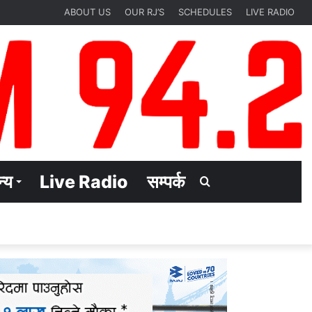
ABOUT US
OUR RJ’S
SCHEDULES
LIVE RADIO
्य
Live Radio
सम्पर्क
Search
for