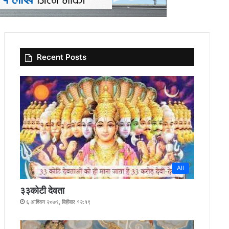
Recent Posts
All
३३कोटी देवता
६ आश्विन २०७९, बिहीबार १२:१९